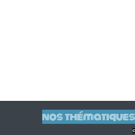
nos thématiques
O