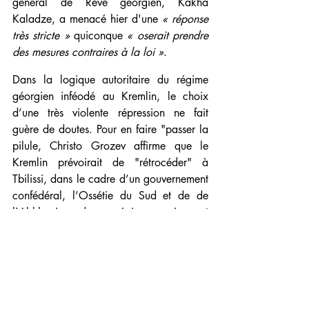
général de Rêve géorgien, Kakha 
Kaladze, a menacé hier d'une 
« réponse 
très stricte »
 quiconque 
« oserait prendre 
des mesures contraires à la loi »
.
Dans la logique autoritaire du régime 
géorgien inféodé au Kremlin, le choix 
d’une très violente répression ne fait 
guère de doutes. Pour en faire "passer la 
pilule, Christo Grozev affirme que le 
Kremlin prévoirait de "rétrocéder" à 
Tbilissi, dans le cadre d’un gouvernement 
confédéral, l’Ossétie du Sud et de de 
l'Abkhazie, deux régions qui sont 
actuellement sous protectorat russe : un 
tel plan serait, pour Christo Grozev, 
« un 
cheval de Troie qui assujettirait à jamais 
la Géorgie à la Russie. Ce serait la fin de 
la Géorgie libre telle que nous la 