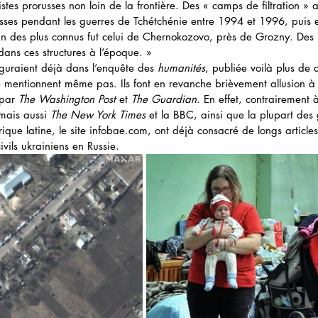
istes prorusses non loin de la frontière. Des « camps de filtration » 
russes pendant les guerres de Tchétchénie entre 1994 et 1996, puis 
n des plus connus fut celui de Chernokozovo, près de Grozny. Des m
dans ces structures à l’époque. »
iguraient déjà dans l’enquête des 
humanités
, publiée voilà plus de d
e mentionnent même pas. Ils font en revanche brièvement allusion à
par 
The Washington Post
 et 
The Guardian
. En effet, contrairement 
mais aussi 
The New York Times
 et la BBC, ainsi que la plupart des
ique latine, le site infobae.com, ont déjà consacré de longs articles
vils ukrainiens en Russie.