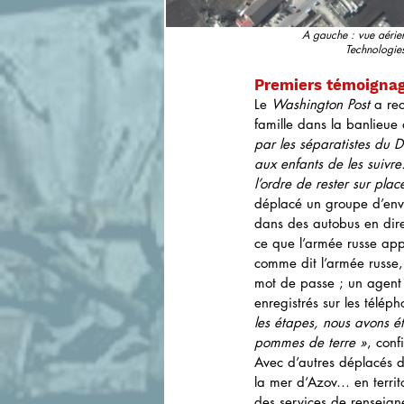
A gauche : vue aérien
Technologies
Premiers témoigna
Le 
Washington Post
 a re
famille dans la banlieue
par les séparatistes du D
aux enfants de les suivr
l’ordre de rester sur pla
déplacé un groupe d’envi
dans des autobus en dir
ce que l’armée russe app
comme dit l’armée russe,
mot de passe ; un agent 
enregistrés sur les télép
les étapes, nous avons é
pommes de terre »
, conf
Avec d’autres déplacés d
la mer d’Azov… en territo
des services de renseign