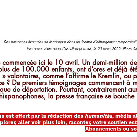
Des personnes évacuées de Marioupol dans un "centre d'hébergement temporaire" 
lors d'une visite de la Croix-Rouge russe, le 23 mars 2022. Photo S
e commencée ici le 10 avril. Un demi-million de 
plus de 100.000 enfants, ont d’ores et déjà été
s » volontaires, comme l’affirme le Kremlin, ou 
ce ? De premiers témoignages commencent à me
ique de déportation. Pourtant, contrairement a
hispanophones, la presse française se bouche l
us est offert par la rédaction des
 humanités
, média al
plorer, aller voir plus loin, raconter, votre soutien est
Abonnements ou sou