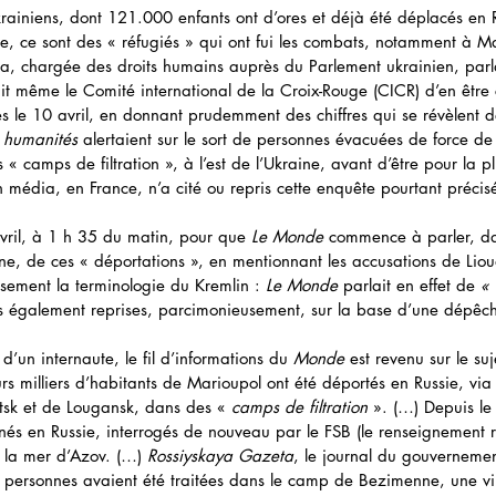
rainiens, dont 121.000 enfants ont d’ores et déjà été déplacés en R
, ce sont des « réfugiés » qui ont fui les combats, notamment à Ma
va, chargée des droits humains auprès du Parlement ukrainien, parl
ait même le Comité international de la Croix-Rouge (CICR) d’en être
ès le 10 avril, en donnant prudemment des chiffres qui se révèlent
s humanités
 alertaient sur le sort de personnes évacuées de force de
 « camps de filtration », à l’est de l’Ukraine, avant d’être pour la 
n média, en France, n’a cité ou repris cette enquête pourtant précis
 avril, à 1 h 35 du matin, pour que 
Le Monde
 commence à parler, dan
aine, de ces « déportations », en mentionnant les accusations de Lio
sement la terminologie du Kremlin : 
Le Monde
 parlait en effet de 
« 
ns également reprises, parcimonieusement, sur la base d’une dépêc
d’un internaute, le fil d’informations du 
Monde
 est revenu sur le suj
rs milliers d’habitants de Marioupol ont été déportés en Russie, via
sk et de Lougansk, dans des « 
camps de filtration
 ». (…) Depuis le
és en Russie, interrogés de nouveau par le FSB (le renseignement r
 la mer d’Azov. (…) 
Rossiyskaya Gazeta
, le journal du gouvernemen
 personnes avaient été traitées dans le camp de Bezimenne, une vi