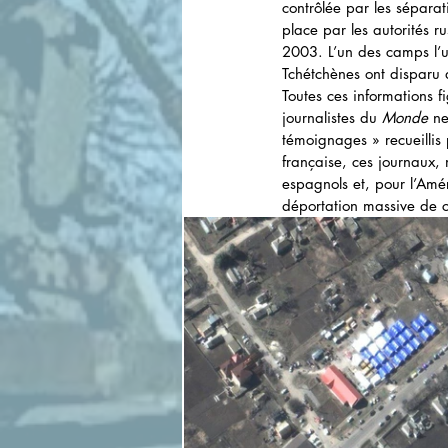
contrôlée par les séparat
place par les autorités 
2003. L’un des camps l’u
Tchétchènes ont disparu 
Toutes ces informations f
journalistes du 
Monde
 n
témoignages » recueillis 
française, ces journaux, 
espagnols et, pour l’Amér
déportation massive de ci