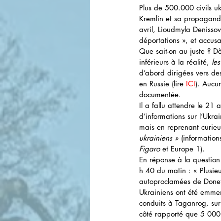
Plus de 500.000 civils uk
Kremlin et sa propagande
avril, Lioudmyla Denisso
déportations », et accus
Que sait-on au juste ? D
inférieurs à la réalité, 
le
d’abord dirigées vers des
en Russie (lire
ICI
). Aucu
documentée. 
Il a fallu attendre le 21
d’informations sur l’Ukr
mais en reprenant curieu
ukrainiens »
 (informatio
Figaro
 et Europe 1).
En réponse à la question 
h 40 du matin : « Plusieu
autoproclamées de Donet
Ukrainiens ont été emmen
conduits à Taganrog, sur
côté rapporté que 5 000