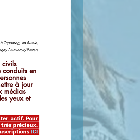
à Taganrog, en Russie, 
ergey Pivovarov/Reuters.
civils 
 conduits en 
personnes 
ttre à jour 
ux médias 
es yeux et 
ter-actif. Pour 
 très précieux. 
scriptions 
ICI