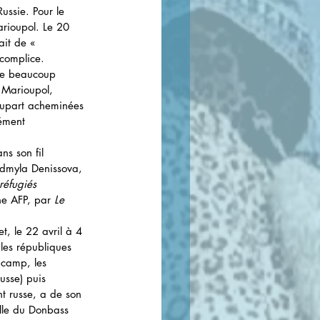
ussie. Pour le 
rioupol. Le 20 
ait de « 
 complice.
 de beaucoup 
 Marioupol, 
plupart acheminées 
ément 
s son fil 
udmyla Denissova, 
réfugiés 
he AFP, par 
Le 
et, le 22 avril à 4 
 les républiques 
 camp, les 
usse) puis 
t russe, a de son 
lle du Donbass 