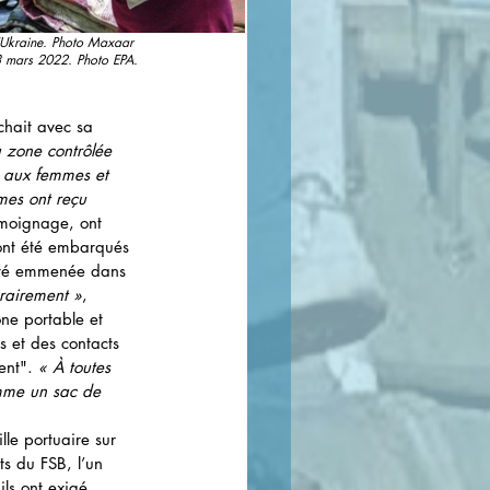
 l'Ukraine. Photo Maxaar 
23 mars 2022. Photo EPA.
chait avec sa 
a zone contrôlée 
é aux femmes et 
mes ont reçu 
émoignage, ont 
ont été embarqués 
 été emmenée dans 
rairement »
, 
ne portable et 
 et des contacts 
ent". 
« À toutes 
omme un sac de 
le portuaire sur 
ts du FSB, l’un 
 ils ont exigé 