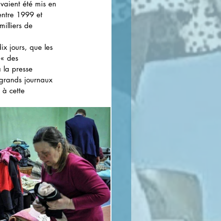
avaient été mis en 
entre 1999 et 
illiers de 
ix jours, que les 
 « des 
à la presse 
 grands journaux 
 à cette 