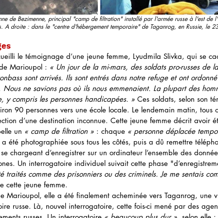
ne de Bezimenne, principal "camp de filtration" installé par l'armée russe à l'est de
. A droite : dans le "centre d'hébergement temporaire" de Taganrog, en Russie, le 
ges
cueilli le témoignage d’une jeune femme, Lyudmila Slivka, qui se ca
 de Marioupol : 
« Un jour de la mi-mars, des soldats pro-russes de l
onbass sont arrivés. Ils sont entrés dans notre refuge et ont ordonn
e. Nous ne savions pas où ils nous emmenaient. La plupart des hom
ce, y compris les personnes handicapées. »
 Ces soldats, selon son t
ron 90 personnes vers une école locale. Le lendemain matin, tous 
ection d’une destination inconnue. Cette jeune femme décrit avoir
elle un 
« camp de filtration »
 : chaque 
« personne déplacée tempo
 a été photographiée sous tous les côtés, puis a dû remettre télépho
se chargeant d’enregistrer sur un ordinateur l’ensemble des données
hones. Un interrogatoire individuel suivait cette phase "d’enregistrem
té traités comme des prisonniers ou des criminels. Je me sentais c
ie cette jeune femme. 
e Marioupol, elle a été finalement acheminée vers Taganrog, une vil
ire russe. Là, nouvel interrogatoire, cette fois-ci mené par des agen
ements russes. Un interrogatoire 
« beaucoup plus dur »
, selon elle :