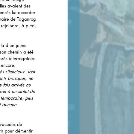
lles avaient des 
ensés lui accorder 
oraire de Taganrog 
 rejoindre, à pied, 
 là d’un jeune 
 son chemin a été 
près interrogatoire 
 encore, 
s silencieux. Tout 
ents brusques, ne 
 fois arrivés au 
roit à un statut de 
 temporaire, plus 
it aucune 
évacuées de 
ir pour démentir 