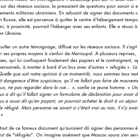
ur des réseaux sociaux, la pressaient de questions pour savoir si e
ements militaires ukrainiens. En refusant de signer des documents c
en Russie, elle est parvenue à quitter le centre d’hébergement temp
mi, à proximité, pourrait l’héberger avec ses enfants. Elle a réussi à
 en Ukraine.
sulter un autre témoignage, diffusé sur les réseaux sociaux. Il s’agit
ses propres moyens à s’enfuir de Marioupol. A plusieurs reprises,
ses, qui lui confisquent finalement des papiers et le contraignent, a
s personnels, à monter à bord d’un bus avec d’autres « refugiés ». Là
uelle que soit notre opinion à ce moment-là, nous sommes tous resté
it dangereux d'être suspicieux, qu’il ne fallait pas faire de mouvem
ux, ne pas regarder dans la rue... »
, confie ce jeune homme. 
« Une
s a dit qu’il fallait signer un formulaire de déclaration pour avoir d
s a aussi dit qu’en payant, on pourrait acheter le droit à un séjour
e réfugié. Mais personne ne savait si c'était vrai ou non, il n'y ava
 »
e tout de ce fameux document qu’auraient dû signer des personnes 
tut de "réfugiés". On imagine aisément que Moscou saura s’en serv