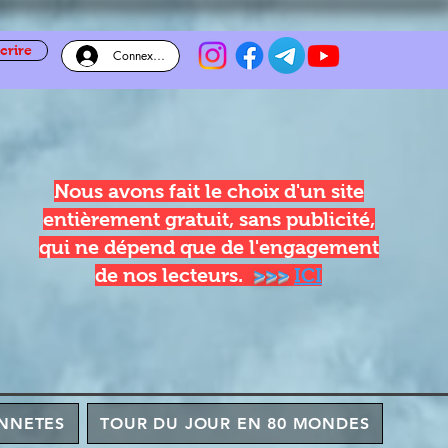
crire
Connexion
Nous avons fait le choix d'un site
entièrement gratuit, sans publicité,
qui ne dépend que de l'engagement
de nos lecteurs.
>>>
ICI
NNETES
TOUR DU JOUR EN 80 MONDES