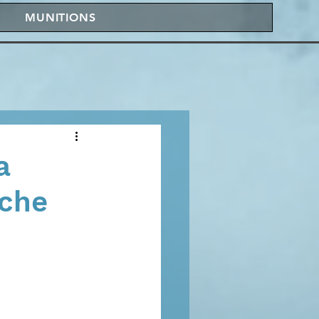
MUNITIONS
a
uche