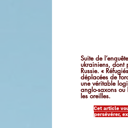
Suite de l’enquêt
ukrainiens, dont 
Russie. « Réfugié
déplacées de for
une véritable log
anglo-saxons ou 
les oreilles.
Cet article vo
persévérer, ex