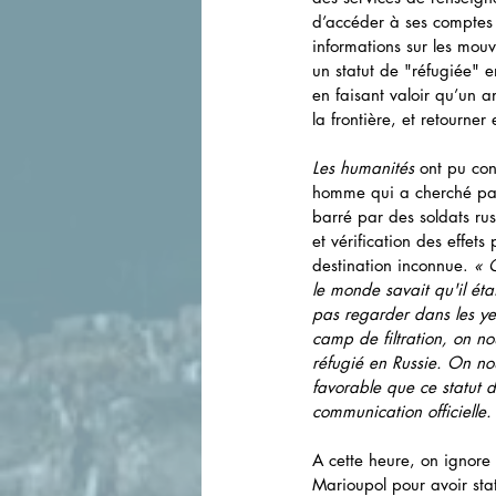
d’accéder à ses comptes s
informations sur les mouv
un statut de "réfugiée" 
en faisant valoir qu’un a
la frontière, et retourner
Les humanités
 ont pu con
homme qui a cherché par 
barré par des soldats rus
et vérification des effet
destination inconnue. 
« Q
le monde savait qu'il éta
pas regarder dans les ye
camp de filtration, on nou
réfugié en Russie. On nou
favorable que ce statut d
communication officielle.
A cette heure, on ignor
Marioupol pour avoir sta