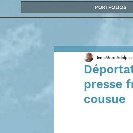
PORTFOLIOS
Jean-Marc Adolphe
Déportat
presse f
cousue