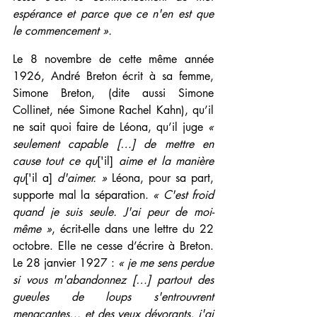
espérance et parce que ce n'en est que 
le commencement ».
Le 8 novembre de cette même année 
1926, André Breton écrit à sa femme, 
Simone Breton, (dite aussi Simone 
Collinet, née Simone Rachel Kahn), qu’il 
ne sait quoi faire de Léona, qu’il juge 
« 
seulement capable […] de mettre en 
cause tout ce qu
['il] 
aime et la manière 
qu
['il a] 
d'aimer. » 
Léona, pour sa part, 
supporte mal la séparation. 
« C'est froid 
quand je suis seule. J'ai peur de moi-
même »
, écrit-elle dans une lettre du 22 
octobre. Elle ne cesse d’écrire à Breton. 
Le 28 janvier 1927 : 
« je me sens perdue 
si vous m'abandonnez […] partout des 
gueules de loups s'entrouvrent 
menaçantes… et des yeux dévorants, j'ai 