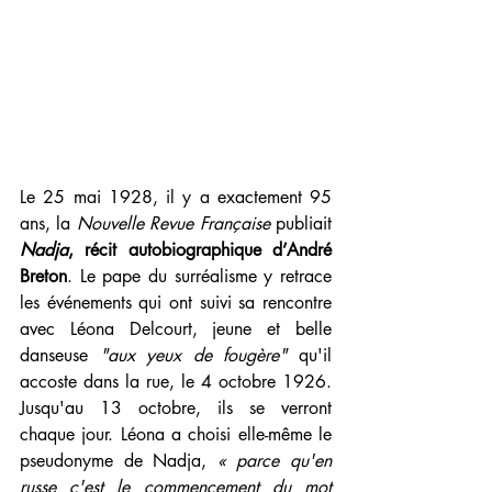
Le 25 mai 1928, il y a exactement 95 
ans, la 
Nouvelle Revue Française
 publiait 
Nadja
, récit autobiographique d’André 
Breton
. Le pape du surréalisme y retrace 
les événements qui ont suivi sa rencontre 
avec Léona Delcourt, jeune et belle 
danseuse 
"aux yeux de fougère"
 qu'il 
accoste dans la rue, le 4 octobre 1926. 
Jusqu'au 13 octobre, ils se verront 
chaque jour. Léona a choisi elle-même le 
pseudonyme de Nadja, 
« parce qu'en 
russe c'est le commencement du mot 