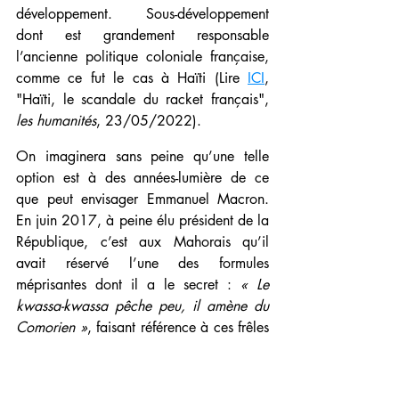
développement. Sous-développement 
dont est grandement responsable 
l’ancienne politique coloniale française, 
comme ce fut le cas à Haïti (Lire 
ICI
, 
"Haïti, le scandale du racket français", 
les humanités
, 23/05/2022).
On imaginera sans peine qu’une telle 
option est à des années-lumière de ce 
que peut envisager Emmanuel Macron. 
En juin 2017, à peine élu président de la 
République, c’est aux Mahorais qu’il 
avait réservé l’une des formules 
méprisantes dont il a le secret : 
« Le 
kwassa-kwassa pêche peu, il amène du 
Comorien »
, faisant référence à ces frêles 
embarcations de l’océan Indien grâce 
auxquelles certains habitants des 
Comores tentent de rejoindre Mayotte (Le 