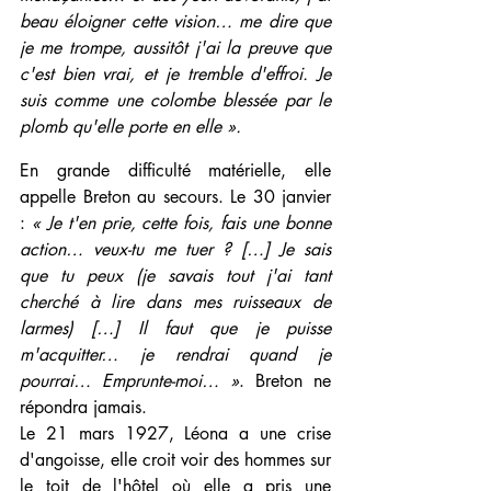
beau éloigner cette vision… me dire que 
je me trompe, aussitôt j'ai la preuve que 
c'est bien vrai, et je tremble d'effroi. Je 
suis comme une colombe blessée par le 
plomb qu'elle porte en elle ».
En grande difficulté matérielle, elle 
appelle Breton au secours. Le 30 janvier 
: 
« Je t'en prie, cette fois, fais une bonne 
action… veux-tu me tuer ? […] Je sais 
que tu peux (je savais tout j'ai tant 
cherché à lire dans mes ruisseaux de 
larmes) […] Il faut que je puisse 
m'acquitter… je rendrai quand je 
pourrai… Emprunte-moi… »
. Breton ne 
répondra jamais.
Le 21 mars 1927, Léona a une crise 
d'angoisse, elle croit voir des hommes sur 
le toit de l'hôtel où elle a pris une 