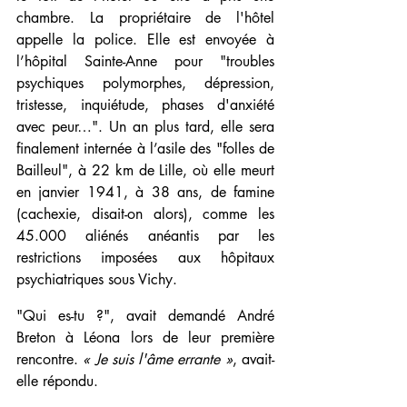
chambre. La propriétaire de l'hôtel 
appelle la police. Elle est envoyée à 
l’hôpital Sainte-Anne pour "troubles 
psychiques polymorphes, dépression, 
tristesse, inquiétude, phases d'anxiété 
avec peur…". Un an plus tard, elle sera 
finalement internée à l’asile des "folles de 
Bailleul", à 22 km de Lille, où elle meurt 
en janvier 1941, à 38 ans, de famine 
(cachexie, disait-on alors), comme les 
45.000 aliénés anéantis par les 
restrictions imposées aux hôpitaux 
psychiatriques sous Vichy.
"Qui es-tu ?", avait demandé André 
Breton à Léona lors de leur première 
rencontre. 
« Je suis l'âme errante »
, avait-
elle répondu.