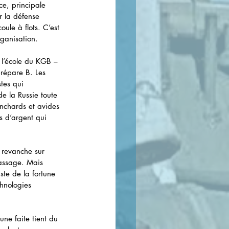
ce, principale 
r la défense 
ule à flots. C’est 
ganisation.
à l’école du KGB – 
prépare B. Les 
tes qui 
e la Russie toute 
nchards et avides 
s d’argent qui 
 revanche sur 
assage. Mais 
ste de la fortune 
hnologies 
tune faite tient du 