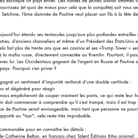
 escroqué un pays entier. Des hordes de jeunes siloviki affamés v
s nourrissez (et quoi de mieux pour cela que la conquête) soit vous se
 Setchine, l’âme damnée de Poutine veut placer son fils à la tête d
ujourd’hui étendu ses tentacules jusqu’aux plus profondes entraille
stres, d’anciens chanceliers et même d’un Président des États-Unis 
ela fait plus de trente ans que ses casinos et ses «Trump Tower » s
à la mafia russe, directement connectée au Kremlin. Pourtant, il pass
e avec lui. Les Occidentaux gagnent de l’argent en Russie et Poutine
 pays. Pourquoi s’en priver ? 
t gagné un sentiment d’impunité renforcé d’une double certitude :
mou et dégénéré pour réagir 
 nous empêcheront de couper vraiment les ponts, ce qui reste leur h
in doit commencer à comprendre qu’il s’est trompé, mais il est trop 
ice de Poutine serait envisageable, mais tant que personne ne pourr
pporté au "tsar", cela reste très improbable.
commandée pour en connaître les détails : 
de Catherine Belton, en français chez Talent Éditions (titre original :