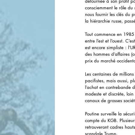
détournée à son profit p
consciemment le rôle du 
nous fournir les clés du
la hiérarchie russe, pass
Tout commence en 1985 à 
entre l’est et l’ouest. C’
est encore simpliste : l’
des hommes d’affaires (o
prix du marché occidenta
Les centaines de millions
pacifistes, mais aussi, p
l’achat en contrebande de
modeste et discrète, loin
canaux de grosses sociét
Poutine surveille la sécu
compte du KGB. Plusieurs
retrouveront cadres haut
scandale Trump.