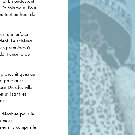
ine. En endossant 
 Dr Folamour. Pour 
ue tout en haut de 
rt d’interface 
cident. Le schéma 
res premières à 
dent ensuite au 
 prosoviétiques ou 
nt paie aussi 
par Dresde, ville 
 utilisant les 
ns. 
sidérables pour le 
ins se 
erts, y compris le 