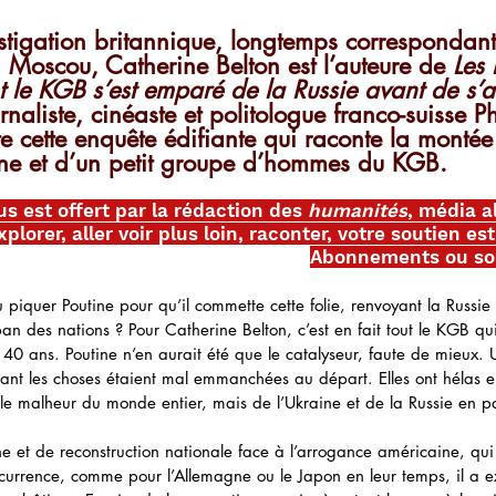
estigation britannique, longtemps correspondan
 Moscou, Catherine Belton est l’auteure de 
Les
 le KGB s’est emparé de la Russie avant de s’a
urnaliste, cinéaste et politologue franco-suisse P
 cette enquête édifiante qui raconte la montée
ine et d’un petit groupe d’hommes du KGB.
us est offert par la rédaction des 
humanités
, média al
plorer, aller voir plus loin, raconter, votre soutien es
Abonnements ou so
piquer Poutine pour qu’il commette cette folie, renvoyant la Russi
an des nations ? Pour Catherine Belton, c’est en fait tout le KGB qu
40 ans. Poutine n’en aurait été que le catalyseur, faute de mieux. 
tant les choses étaient mal emmanchées au départ. Elles ont hélas e
 le malheur du monde entier, mais de l’Ukraine et de la Russie en par
e et de reconstruction nationale face à l’arrogance américaine, qui
urrence, comme pour l’Allemagne ou le Japon en leur temps, il a ext