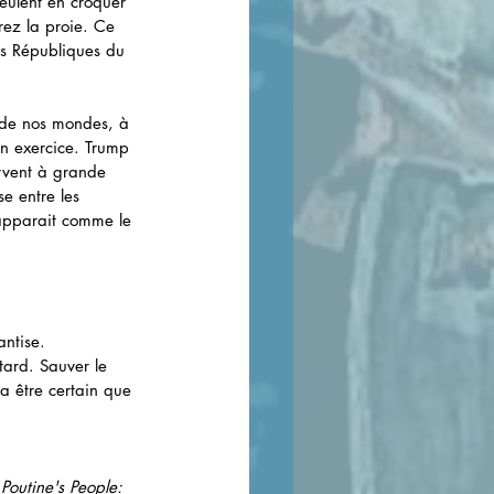
eulent en croquer 
rez la proie. Ce 
es Républiques du 
s de nos mondes, à 
en exercice. Trump 
ervent à grande 
e entre les 
 apparait comme le 
antise.
tard. Sauver le 
a être certain que 
 
Poutine's People: 