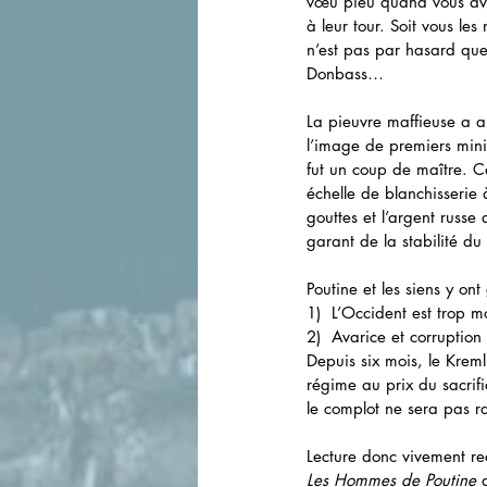
vœu pieu quand vous avez
à leur tour. Soit vous le
n’est pas par hasard que
Donbass…
La pieuvre maffieuse a a
l’image de premiers mini
fut un coup de maître. C
échelle de blanchisserie 
gouttes et l’argent russ
garant de la stabilité du
Poutine et les siens y on
1)  L’Occident est trop 
2)  Avarice et corruption
Depuis six mois, le Kreml
régime au prix du sacrif
le complot ne sera pas ra
Lecture donc vivement re
Les Hommes de Poutine
 