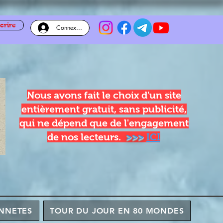
crire
Connexion
Nous avons fait le choix d'un site
entièrement gratuit, sans publicité,
qui ne dépend que de l'engagement
de nos lecteurs.
>>>
ICI
NNETES
TOUR DU JOUR EN 80 MONDES