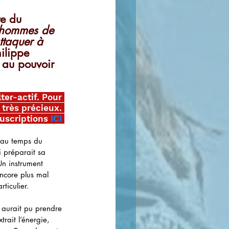
te du 
 hommes de 
ttaquer à 
hilippe 
 au pouvoir 
ter-actif. Pour 
t très précieux. 
uscriptions
ICI
e au temps du 
i préparait sa 
Un instrument 
ncore plus mal 
ticulier. 
 aurait pu prendre 
rait l’énergie, 