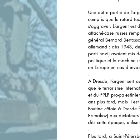
Une autre partie de l’arge
compris que le retard te
s’aggraver. L’argent est 
attaché-case russes remp
général Bernard Bertossa
allemand : dès 1943, des
parti nazi) avaient mis d
politique et la machine 
en Europe en cas d’invas
.
A Dresde, l’argent sert a
que le terrorisme interna
et du FPLP pro-palestinie
ans plus tard, mais il es
Poutine côtoie à Dresde 
Primakov) aux dictateurs
dès cette époque, utilis
.
Plus tard, à Saint-Pétersb