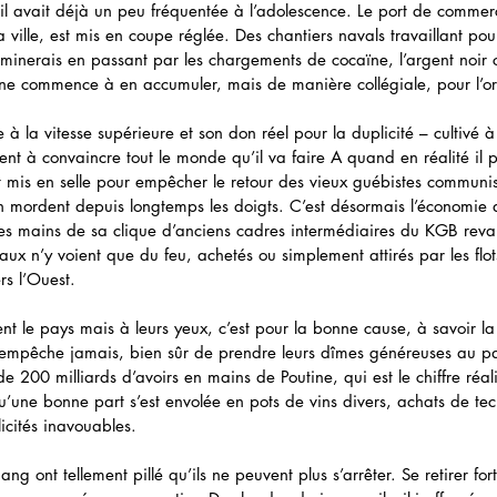
’il avait déjà un peu fréquentée à l’adolescence. Le port de commer
 ville, est mis en coupe réglée. Des chantiers navals travaillant pou
inerais en passant par les chargements de cocaïne, l’argent noir co
tine commence à en accumuler, mais de manière collégiale, pour l’or
à la vitesse supérieure et son don réel pour la duplicité – cultivé 
vient à convaincre tout le monde qu’il va faire A quand en réalité il 
nt mis en selle pour empêcher le retour des vieux guébistes communis
n mordent depuis longtemps les doigts. C’est désormais l’économie d
les mains de sa clique d’anciens cadres intermédiaires du KGB reva
ux n’y voient que du feu, achetés ou simplement attirés par les flot
rs l’Ouest. 
nt le pays mais à leurs yeux, c’est pour la bonne cause, à savoir la
s empêche jamais, bien sûr de prendre leurs dîmes généreuses au p
 200 milliards d’avoirs en mains de Poutine, qui est le chiffre réali
u’une bonne part s’est envolée en pots de vins divers, achats de tec
icités inavouables. 
ang ont tellement pillé qu’ils ne peuvent plus s’arrêter. Se retirer for