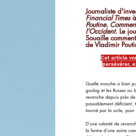
Journaliste d'inv
Financial Times 
à
Poutine. Comment
l’Occident
. Le jo
Souaille commente
de Vladimir Pout
Cet article vo
persévérer, ex
Quelle mouche a bien pu 
goulag et les Russes au b
revanche depuis près de 
passablement déficient, 
tourné par la suite, pour
D’une volonté de revanch
la forme d’une saine conc