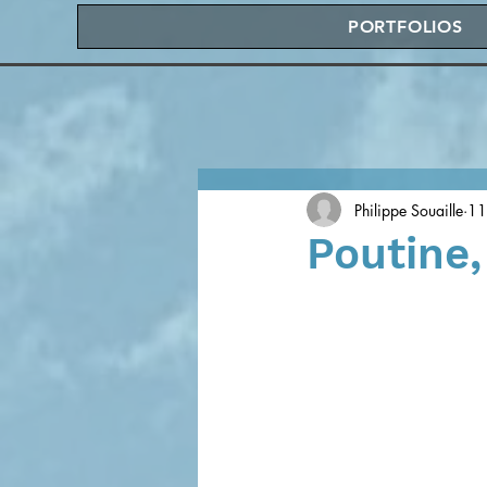
PORTFOLIOS
Philippe Souaille
11
Poutine,