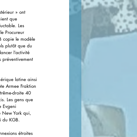
térieur » ont 
ient que 
uctable. Les 
le Procureur 
B copie le modèle 
ls plutôt que du 
ncer l’activité 
s préventivement 
érique latine ainsi 
ote Armee Fraktion 
xtrême-droite 40 
zis. Les gens que 
e Evgeni 
e New York qui, 
ui du KGB.
nnexions étroites 