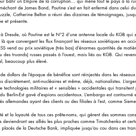
our bâtir un Empire de la corruption… qui mène tout le pays à la ru
méchant de James Bond, Poutine s’est en fait enfermé dans celui du
 puzzle, Catherine Belton a réuni des dizaines de témoignages, jusq
ée et présente. 
Dresde, où Poutine est le N°2 d’une antenne locale du KGB qui se
est là que convergent les flux finançant les réseaux soviétiques en oc
URSS vend au prix soviétique (très bas) d’énormes quantités de matiè
u des truands) russes passés à l’ouest, mais liés au KGB. Qui reven
l, beaucoup plus élevé. 
 de dollars de l’époque de bénéfice sont réinjectés dans les réseaux
lus discrètement, anti-nucléaires et même, déjà, nationalistes. L’arge
 technologies militaires et « sensibles » occidentales qui transitent 
 du Berlin-Est gavé d’espions occidentaux. L’embargo est contourné en
és allemandes ayant des clients ou des filiales à l’est, comme Sieme
rité et la loyauté de tous ces prête-noms, qui gèrent des sommes con
 deviendront ses alliés les plus proches comme Timotchenko et certa
s placés de la Deutsche Bank, impliquée jusqu’au cou dans ces transf