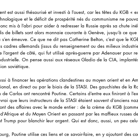
nt est aussi thésaurisé et investi à l’ouest, car les têtes du KGB « ex
chnologique et le déficit de prospérité nés du communisme ne pouva
donc mis à l’abri pour aider à redresser la Russie après sa chute inél
lis de billets sont alors monnaie courante à Genève, jusqu’à ce que 
 s’en émeuve. Ce que ne dit pas Catherine Belton, c’est que le KG
 cadres allemands (issus du renseignement ou des milieux industrie
e l’argent de côté, qui fut utilisé après-guerre par Adenauer pour rela
industrielle. On pense aussi aux réseaux Gladio de la CIA, implanté
ion soviétique. 
ussi à financer les opérations clandestines au moyen orient et en Am
tional, en direct ou par le biais de la STASI. Des gauchistes de la R
n de Carlos ont rencontré Poutine. Certains d’entre eux finiront à l’e
t vrai que leurs instructeurs de la STASI étaient souvent d’anciens na
font des affaires avec le monde entier : de la crème du KGB (comm
 d’Afrique et du Moyen Orient en passant par les maffieux russes d
ent Trump pour blanchir leur argent. Qui est donc, aussi, un peu cel
ourg, Poutine utilise ces liens et ce savoir-faire, en y ajoutant des co