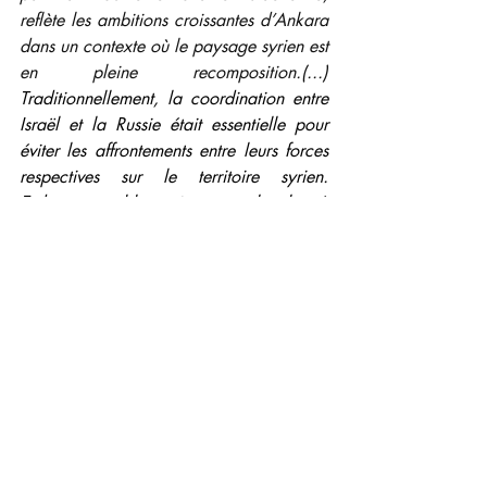
reflète les ambitions croissantes d’Ankara 
dans un contexte où le paysage syrien est 
en pleine recomposition.(...) 
Traditionnellement, la coordination entre 
Israël et la Russie était essentielle pour 
éviter les affrontements entre leurs forces 
respectives sur le territoire syrien. 
Erdogan semble maintenant chercher à 
remplacer Moscou en proposant un 
mécanisme de collaboration similaire 
entre Tsahal et l’armée turque. Selon la 
chaîne israélienne, cette proposition a été 
transmise par des canaux de 
renseignement, mais Israël n’a pas encore 
donné de réponse officielle. 
» 
L'alliance des BRICS qui "unit" 
notamment la Russie et la Turquie, pourra-
t-elle résister à ces avancées multiples 