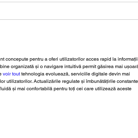
Aux Arts modestes : ce
Tart
que les objets savent de
res
nous
 concepute pentru a oferi utilizatorilor acces rapid la informații 
ră bine organizată și o navigare intuitivă permit găsirea mai ușoar
e 
voir tout
 tehnologia evoluează, serviciile digitale devin mai 
or utilizatorilor. Actualizările regulate și îmbunătățirile constante
luidă și mai confortabilă pentru toți cei care utilizează aceste 