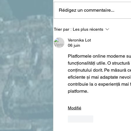
Rédigez un commentaire...
Pepe Habichuela, la
Trier par :
Les plus récents
mémoire du flamenco
s'éteint à Madrid
Veronika Lot
06 juin
Platformele online moderne sunt
funcționalități utile. O structu
conținutului dorit. Pe măsură c
eficiente și mai adaptate nevoil
contribuie la o experiență mai f
platforme.
Modifié
J'aime