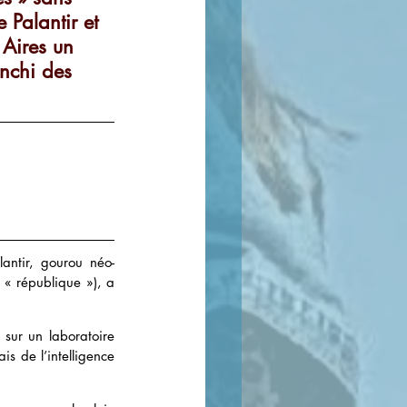
 Palantir et 
 Aires un 
anchi des 
lantir, gourou néo-
 « république »), a 
 sur un laboratoire 
s de l’intelligence 