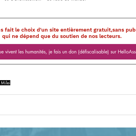
 fait le choix d'un site entièrement gratuit,sans publ
qui ne dépend que du soutien de nos lecteurs.
e vivent les humanités, je fais un don (défiscalisable) sur HelloAs
 Milei