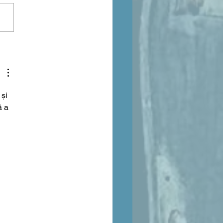
uffe, l'imposteur
suscité
și 
ă a 
 