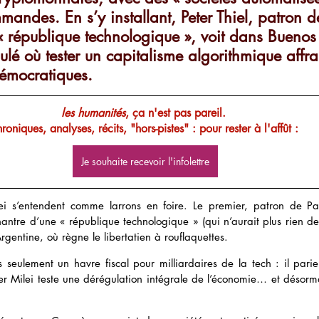
ndes. En s’y installant, Peter Thiel, patron de
 république technologique », voit dans Buenos
ulé où tester un capitalisme algorithmique affr
démocratiques. 
les humanités
, ça n'est pas pareil. 
roniques, analyses, récits, "hors-pistes" : pour rester à l'affût :
Je souhaite recevoir l'infolettre
lei s’entendent comme larrons en foire. Le premier, patron de Pa
hantre d’une « république technologique » (qui n’aurait plus rien de
Argentine, où règne le libertatien à rouflaquettes.
s seulement un havre fiscal pour milliardaires de la tech : il parie
ier Milei teste une dérégulation intégrale de l’économie… et désormai