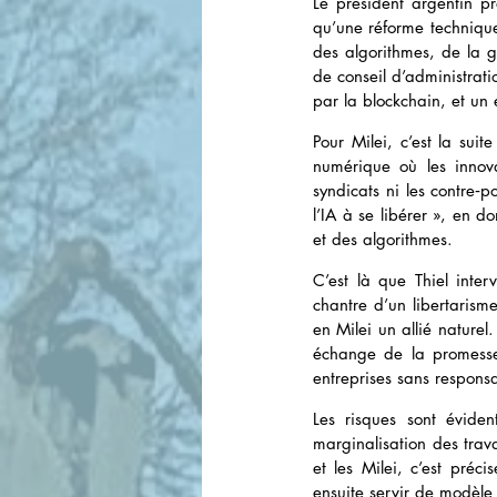
Le président argentin p
qu’une réforme technique 
des algorithmes, de la g
de conseil d’administrat
par la blockchain, et un 
Pour Milei, c’est la sui
numérique où les innovat
syndicats ni les contre‑p
l’IA à se libérer », en do
et des algorithmes.
C’est là que Thiel inter
chantre d’un libertarisme
en Milei un allié naturel
échange de la promesse 
entreprises sans respons
Les risques sont éviden
marginalisation des trav
et les Milei, c’est préc
ensuite servir de modèle