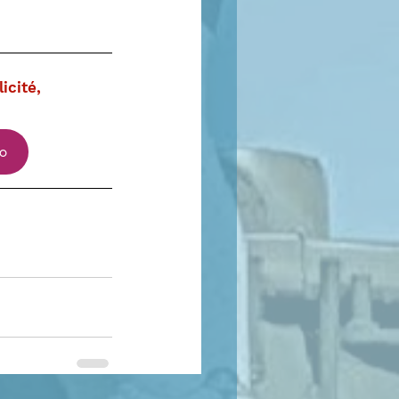
icité, 
so