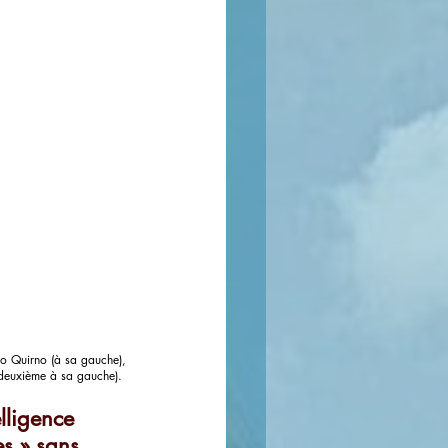
lo Quirno (à sa gauche),
 (deuxième à sa gauche). 
lligence 
es » sans 