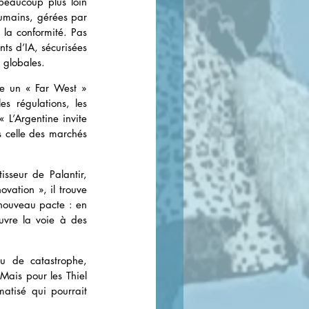
eaucoup plus loin 
humains, gérées par 
la conformité. Pas 
s d’IA, sécurisées 
s globales.
ne un « Far West » 
s régulations, les 
 « L’Argentine invite 
s celle des marchés 
sseur de Palantir, 
vation », il trouve 
 nouveau pacte : en 
uvre la voie à des 
u de catastrophe, 
ais pour les Thiel 
atisé qui pourrait 