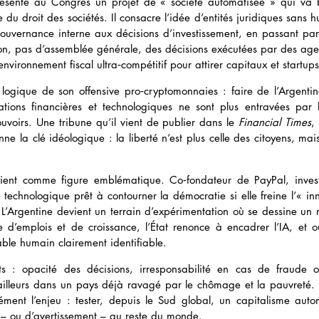
résente au Congrès un projet de « société automatisée » qui va b
du droit des sociétés. Il consacre l’idée d’entités juridiques sans 
ouvernance interne aux décisions d’investissement, en passant par 
ion, pas d’assemblée générale, des décisions exécutées par des agent
environnement fiscal ultra‑compétitif pour attirer capitaux et startup
te logique de son offensive pro‑cryptomonnaies : faire de l’Argenti
ions financières et technologiques ne sont plus entravées par le
ouvoirs. Une tribune qu’il vient de publier dans le 
Financial Times
,
nne la clé idéologique : la liberté n’est plus celle des citoyens, mai
vient comme figure emblématique. Co‑fondateur de PayPal, investi
 technologique prêt à contourner la démocratie si elle freine l’« inno
. L’Argentine devient un terrain d’expérimentation où se dessine un
d’emplois et de croissance, l’État renonce à encadrer l’IA, et o
able humain clairement identifiable.
ts : opacité des décisions, irresponsabilité en cas de fraude o
ailleurs dans un pays déjà ravagé par le chômage et la pauvreté. M
isément l’enjeu : tester, depuis le Sud global, un capitalisme autom
 – ou d’avertissement – au reste du monde.