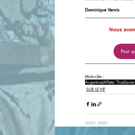
Dominique Vernis 
Nous avons
Pour qu
Mots-clés :
Argentine
IA
Peter Thiel
Javier
SUR LE VIF