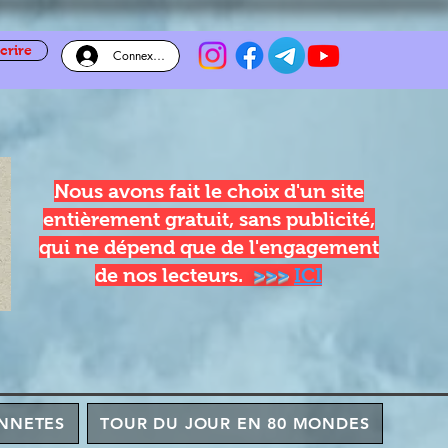
crire
Connexion
Nous avons fait le choix d'un site
entièrement gratuit, sans publicité,
qui ne dépend que de l'engagement
de nos lecteurs.
>>>
ICI
NNETES
TOUR DU JOUR EN 80 MONDES