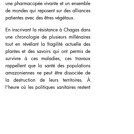
une pharmacopée vivante et un ensemble 
de mondes qui reposent sur des alliances 
patientes avec des êtres végétaux.
En inscrivant la résistance à Chagas dans 
une chronologie de plusieurs millénaires 
tout en révélant la fragilité actuelle des 
plantes et des savoirs qui ont permis de 
survivre à ces maladies, ces travaux 
rappellent que la santé des populations 
amazoniennes ne peut être dissociée de 
la destruction de leurs territoires. À 
l’heure où les politiques sanitaires restent 
largement centrées sur les grandes 
métropoles, la génétique des peuples de 
la forêt et la cartographie de leurs 
plantes menacées obligent à penser la 
justice environnementale, sanitaire et 
culturelle comme les trois faces 