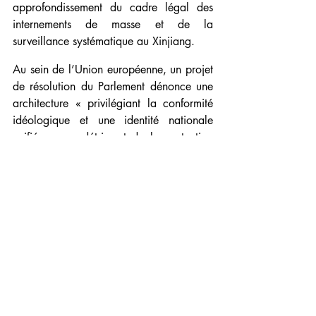
approfondissement du cadre légal des 
internements de masse et de la 
surveillance systématique au Xinjiang.
Au sein de l’Union européenne, un projet 
de résolution du Parlement dénonce une 
architecture « privilégiant la conformité 
idéologique et une identité nationale 
unifiée », au détriment de la protection 
des identités minoritaires et des 
engagements internationaux de la Chine 
en matière de droits humains. Des 
parlementaires et responsables 
américains, de leur côté, alertent sur les 
menaces que ce dispositif fait peser à la 
fois sur la liberté de religion, sur la 
diversité culturelle et sur les militants 
ouïghours, tibétains ou mongols installés 
à l’étranger.