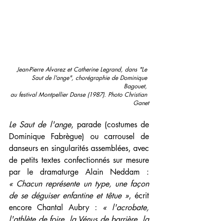
Jean-Pierre Alvarez et Catherine Legrand, dans "Le 
Saut de l'ange", chorégraphie de Dominique 
Bagouet, 
au festival Montpellier Danse (1987). Photo Christian 
Ganet
Le Saut de l'ange
, parade (costumes de 
Dominique Fabrègue) ou carrousel de 
danseurs en singularités assemblées, avec 
de petits textes confectionnés sur mesure 
par le dramaturge Alain Neddam : 
« Chacun représente un type, une façon 
de se déguiser enfantine et têtue »
, écrit 
encore Chantal Aubry : 
« l'acrobate, 
l'athlète de foire, la Vénus de barrière, la 