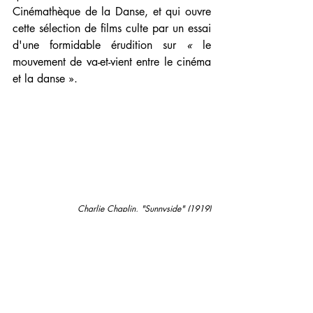
Cinémathèque de la Danse, et qui ouvre 
cette sélection de films culte par un essai 
d'une formidable érudition sur 
« 
le 
mouvement de va-et-vient entre le cinéma 
et la danse ». 
Charlie Chaplin, "Sunnyside" (1919)
Le Charlie Chaplin de 
Sunnyside
 ("Une 
idylle de printemps", 1919) y côtoie les 
Bourres d'Aubrac (film de Jean-
Dominique Lajoux et Francine Lancelot, 
1965), le flamenco de Carmen Amaya 