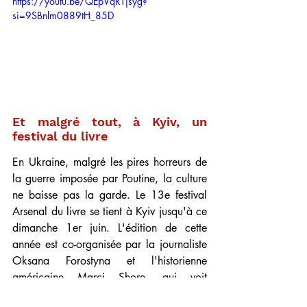
https://youtu.be/QEpVqRTjsyg?
si=9SBnlm0889tH_85D
Et malgré tout, à Kyiv, un 
festival du livre
En Ukraine, malgré les pires horreurs de 
la guerre imposée par Poutine, la culture 
ne baisse pas la garde. Le 13e festival 
Arsenal du livre se tient à Kyiv jusqu'à ce 
dimanche 1er juin. L'édition de cette 
année est co-organisée par la journaliste 
Oksana Forostyna
et l'historienne 
américaine Marci Shore, qui voit 
l’obsession de Poutine pour la 