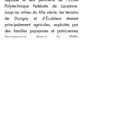
Polytechnique Fédérale de Lausanne. 
Jusqu’au milieu du XXe siècle, les terrains 
de Dorigny et d’Écublens étaient 
principalement agricoles, exploités par 
des familles paysannes et patriciennes 
lausannoises depuis le XVIIe 
siècle. Plusieurs projets d’envergure, dont 
une cité olympique en 1911 et un 
aéroport dans les années 1940, ont été 
envisagés mais jamais réalisés. Ce n’est 
qu’en 1963 que le canton de Vaud 
acquiert la propriété de Dorigny, 
amorçant la transformation du site en 
campus universitaire. Soixante-dix plus 
tard, il ne reste plus grand-chose de 
l’activité agricole et vivrière qui pré-
existait. En Suisse, la disparition des 
exploitations agricoles s’accélère depuis 