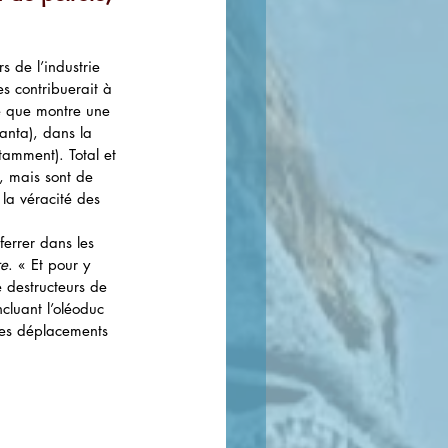
s de l’industrie 
es contribuerait à 
e que montre une 
anta), dans la 
tamment). Total et 
, mais sont de 
r la véracité des 
errer dans les 
re
. « Et pour y 
e destructeurs de 
cluant l’oléoduc 
 des déplacements 