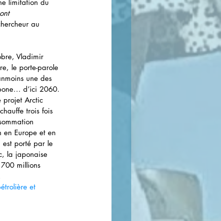
e limitation du 
ont 
chercheur au 
bre, Vladimir 
e, le porte-parole 
anmoins une des 
arbone… d’ici 2060. 
 projet Arctic 
auffe trois fois 
onsommation 
n en Europe et en 
est porté par le 
c, la japonaise 
 700 millions 
. 
trolière et 