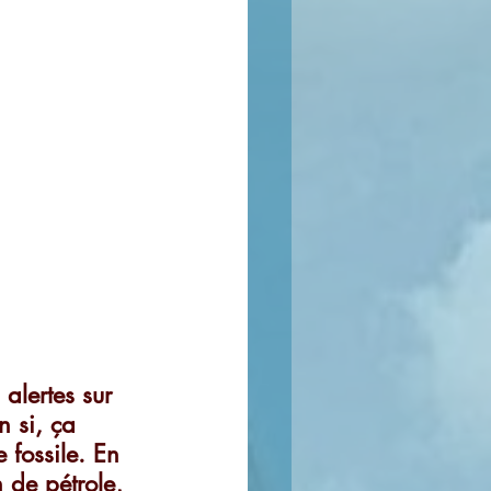
 alertes sur 
n si, ça 
 fossile. En 
 de pétrole, 