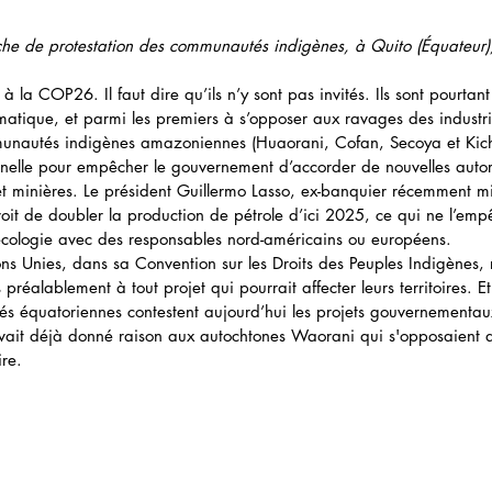
he de protestation des communautés indigènes, à Quito (Équateur)
 à la COP26. Il faut dire qu’ils n’y sont pas invités. Ils sont pourta
atique, et parmi les premiers à s’opposer aux ravages des industrie
munautés indigènes amazoniennes (Huaorani, Cofan, Secoya et Kic
onnelle pour empêcher le gouvernement d’accorder de nouvelles autor
s et minières. Le président Guillermo Lasso, ex-banquier récemment 
oit de doubler la production de pétrole d’ici 2025, ce qui ne l’em
n écologie avec des responsables nord-américains ou européens.  
ns Unies, dans sa Convention sur les Droits des Peuples Indigènes, 
s préalablement à tout projet qui pourrait affecter leurs territoires. Et 
 équatoriennes contestent aujourd’hui les projets gouvernementaux.
avait déjà donné raison aux autochtones Waorani qui s'opposaient a
ire.