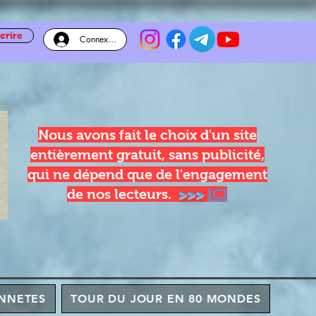
crire
Connexion
Nous avons fait le choix d'un site
entièrement gratuit, sans publicité,
qui ne dépend que de l'engagement
de nos lecteurs.
>>>
ICI
NNETES
TOUR DU JOUR EN 80 MONDES