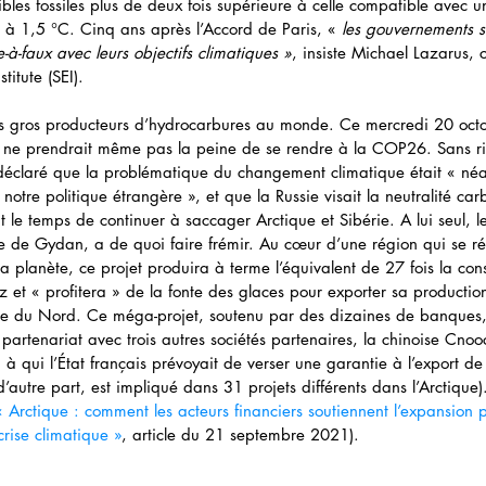
les fossiles plus de deux fois supérieure à celle compatible avec un
 à 1,5 °C. Cinq ans après l’Accord de Paris, « 
les gouvernements s
à-faux avec leurs objectifs climatiques »
, insiste Michael Lazarus, 
titute (SEI).
lus gros producteurs d’hydrocarbures au monde. Ce mercredi 20 octo
il ne prendrait même pas la peine de se rendre à la COP26. Sans rir
éclaré que la problématique du changement climatique était « né
 notre politique étrangère », et que la Russie visait la neutralité c
le temps de continuer à saccager Arctique et Sibérie. A lui seul, le
 de Gydan, a de quoi faire frémir. Au cœur d’une région qui se réch
 la planète, ce projet produira à terme l’équivalent de 27 fois la c
z et « profitera » de la fonte des glaces pour exporter sa productio
me du Nord. Ce méga-projet, soutenu par des dizaines de banques, 
artenariat avec trois autres sociétés partenaires, la chinoise Cnoo
 à qui l’État français prévoyait de verser une garantie à l’export de
d’autre part, est impliqué dans 31 projets différents dans l’Arctique)
« Arctique : comment les acteurs financiers soutiennent l’expansion pé
crise climatique »
, article du 21 septembre 2021).