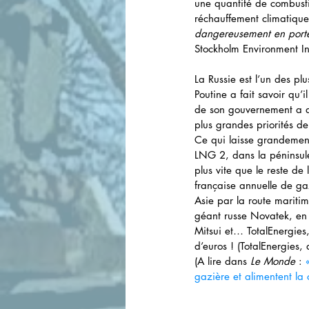
une quantité de combustib
réchauffement climatique
dangereusement en porte-
Stockholm Environment Ins
La Russie est l’un des p
Poutine a fait savoir qu’
de son gouvernement a d
plus grandes priorités de
Ce qui laisse grandement 
LNG 2, dans la péninsule
plus vite que le reste de
française annuelle de ga
Asie par la route mariti
géant russe Novatek, en p
Mitsui et… TotalEnergies,
d’euros ! (TotalEnergies, 
(A lire dans 
Le Monde
 : 
gazière et alimentent la 