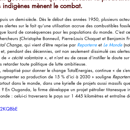
 indigènes mènent le combat.
epuis un demi-siècle. Dès le début des années 1950, plusieurs acteur
s alertes sur le fait qu’une utilisation accrue des combustibles fossil
ique lourd de conséquences pour les populations du monde. C’est c
chercheurs (Christophe Bonneuil, Pierre-Louis Choquet et Benjamin Fr
ntal Change
, qui vient d’être reprise par 
Reporterre
et 
Le Monde
 (no
 et, pendant des décennies, ont non seulement dissimulé ces alertes
t de 
« cécité volontaire »
, et n’ont eu de cesse d’instiller le doute su
s retarder toute politique de lutte ambitieuse.
, rebaptisé pour donner le change TotalEnergies, continue « de s’enf
n augmenter sa production de 15 % d’ici à 2030 » souligne 
Reporter
partout dans le monde, dans une kyrielle de projets aussi massifs qu
 ? En Ouganda, la firme développe un projet pétrolier titanesque in
onde : celui-ci traversera le pays sur 1 445 kilomètres et entraîne
VZ2KQBbE