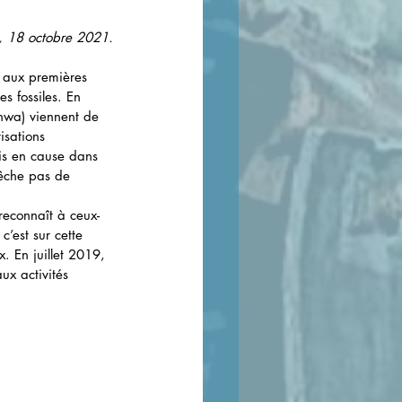
, 18 octobre 2021.
nt aux premières 
s fossiles. En 
hwa) viennent de 
isations 
mis en cause dans 
pêche pas de 
reconnaît à ceux-
c’est sur cette 
 En juillet 2019, 
ux activités 