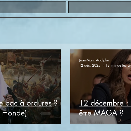
Jean-Marc Adolphe
12 déc. 2025
13 min de lectur
le bac à ordures ? (et
12 décembre : F
u monde)
être MAGA ?