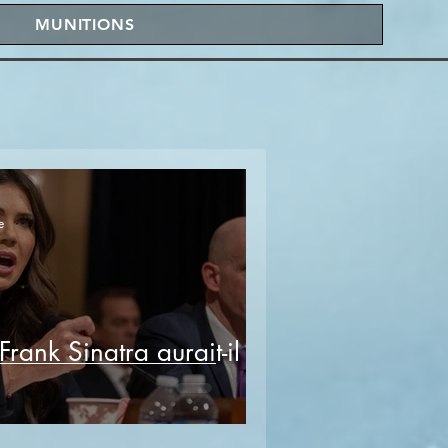
MUNITIONS
e
rank Sinatra aurait-il pu