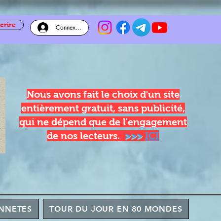
crire
Connexion
Nous avons fait le choix d'un site
entièrement gratuit, sans publicité,
qui ne dépend que de l'engagement
de nos lecteurs.
>>>
ICI
NNETES
TOUR DU JOUR EN 80 MONDES