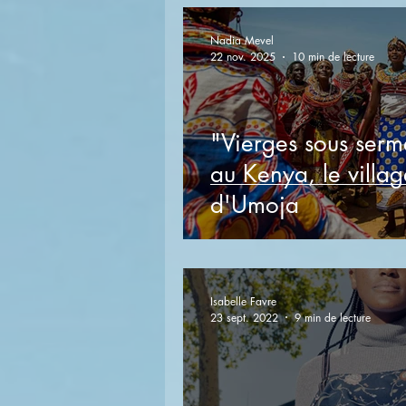
Nadia Mevel
22 nov. 2025
10 min de lecture
"Vierges sous serm
au Kenya, le villag
d'Umoja
Isabelle Favre
23 sept. 2022
9 min de lecture