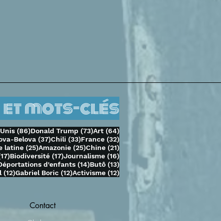
 et mots-clés
sts
86 posts
73 posts
64 posts
-Unis
(86)
Donald Trump
(73)
Art
(64)
37 posts
33 posts
32 posts
ova-Belova
(37)
Chili
(33)
France
(32)
25 posts
25 posts
21 posts
 latine
(25)
Amazonie
(25)
Chine
(21)
17 posts
17 posts
16 posts
(17)
Biodiversité
(17)
Journalisme
(16)
14 posts
14 posts
13 posts
Déportations d'enfants
(14)
Butô
(13)
sts
12 posts
12 posts
12 posts
l
(12)
Gabriel Boric
(12)
Activisme
(12)
Contact