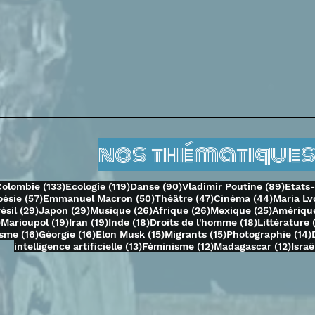
nos thématiques
69 posts
133 posts
119 posts
90 posts
89 po
Colombie
(133)
Ecologie
(119)
Danse
(90)
Vladimir Poutine
(89)
Etats
3 posts
57 posts
50 posts
47 posts
44 posts
oésie
(57)
Emmanuel Macron
(50)
Théâtre
(47)
Cinéma
(44)
Maria Lv
 posts
29 posts
29 posts
26 posts
26 posts
25 posts
ésil
(29)
Japon
(29)
Musique
(26)
Afrique
(26)
Mexique
(25)
Amérique
19 posts
19 posts
19 posts
18 posts
18 posts
)
Marioupol
(19)
Iran
(19)
Inde
(18)
Droits de l'homme
(18)
Littérature
16 posts
16 posts
15 posts
15 posts
isme
(16)
Géorgie
(16)
Elon Musk
(15)
Migrants
(15)
Photographie
(14)
13 posts
12 posts
12 po
intelligence artificielle
(13)
Féminisme
(12)
Madagascar
(12)
Israë