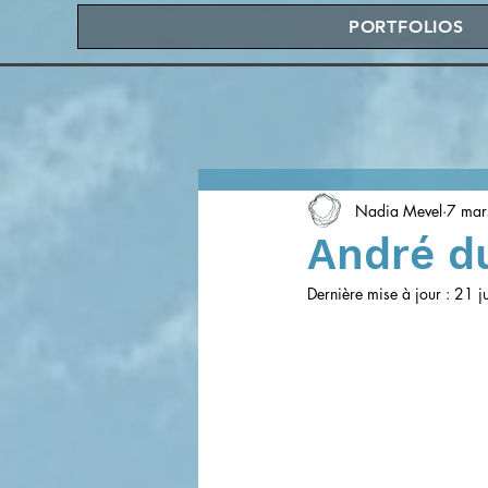
PORTFOLIOS
Nadia Mevel
7 mar
André d
Dernière mise à jour :
21 j