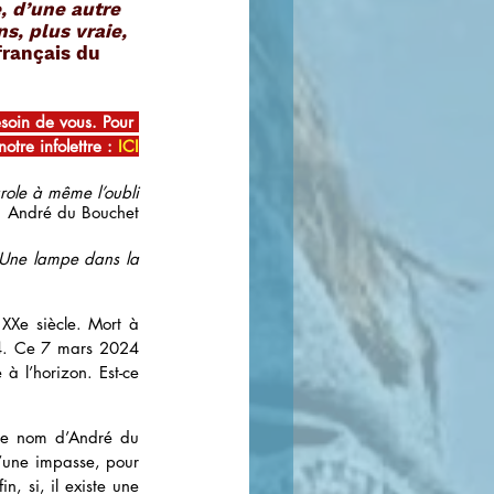
, d’une autre 
s, plus vraie, 
français du 
esoin de vous. Pour 
notre infolettre : 
ICI
arole à même l’oubli
André du Bouchet
Une lampe dans la 
XXe siècle. Mort à 
4. Ce 7 mars 2024 
 l’horizon. Est-ce 
 le nom d’André du 
une impasse, pour 
in, si, il existe une 