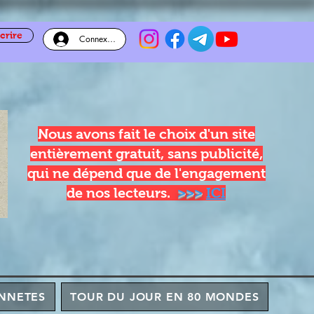
crire
Connexion
Nous avons fait le choix d'un site
entièrement gratuit, sans publicité,
qui ne dépend que de l'engagement
de nos lecteurs.
>>>
ICI
NNETES
TOUR DU JOUR EN 80 MONDES