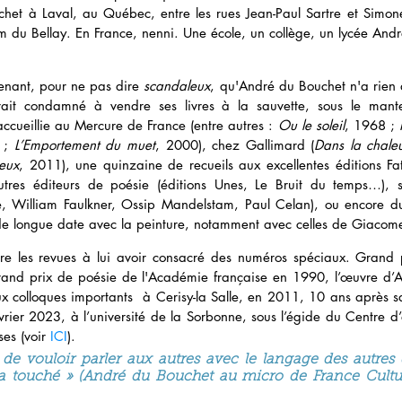
het à Laval, au Québec, entre les rues Jean-Paul Sartre et Simon
im du Bellay. En France, nenni. Une école, un collège, un lycée And
renant, pour ne pas dire 
scandaleux
, qu'André du Bouchet n'a rien 
rait condamné à vendre ses livres à la sauvette, sous le mante
accueillie au Mercure de France (entre autres :
 Ou le soleil
, 1968 ; 
 ; 
L’Emportement du muet
, 2000), chez Gallimard (
Dans la chale
deux
, 2011), une quinzaine de recueils aux excellentes éditions F
tres éditeurs de poésie (éditions Unes, Le Bruit du temps…), s
e, William Faulkner, Ossip Mandelstam, Paul Celan), ou encore du
e longue date avec la peinture, notamment avec celles de Giacomet
e les revues à lui avoir consacré des numéros spéciaux. Grand pr
and prix de poésie de l'Académie française en 1990, l’œuvre d’A
ux colloques importants  à Cerisy-la Salle, en 2011, 10 ans après s
vrier 2023, à l’université de la Sorbonne, sous l’égide du Centre d’
ses (voir 
ICI
).
 de vouloir parler aux autres avec le langage des autres q
ra touché » (
André du Bouchet au micro de France Cultur