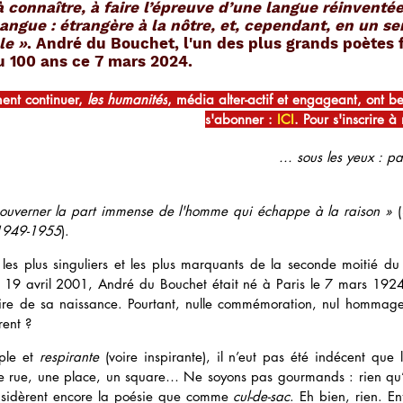
 connaître, à faire l’épreuve d’une langue réinventée
angue : étrangère à la nôtre, et, cependant, en un sen
le »
. André du Bouchet, l'un des plus grands poètes 
eu 100 ans ce 7 mars 2024. 
ent continuer, 
les humanités
, média alter-actif et engageant, ont b
s'abonner : 
ICI
. Pour s'inscrire à 
... sous les yeux : p
ouverner la part immense de l'homme qui échappe à la raison »
 (
 1949-1955
).
 les plus singuliers et les plus marquants de la seconde moitié du 
e 19 avril 2001, André du Bouchet était né à Paris le 7 mars 192
re de sa naissance. Pourtant, nulle commémoration, nul hommage à
rent ?
le et 
respirante
 (voire inspirante), il n’eut pas été indécent que
ne rue, une place, un square… Ne soyons pas gourmands : rien qu’
onsidèrent encore la poésie que comme 
cul-de-sac
. Eh bien, rien. Enf