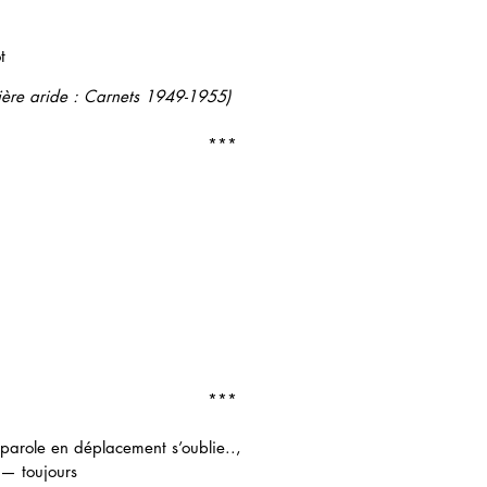
t 
ère aride : Carnets 1949-1955)
***
***
a parole en déplacement s’oublie.., 
l — toujours