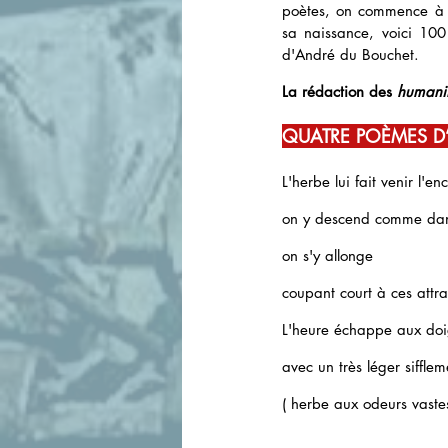
poètes, on commence à s
sa naissance, voici 10
d'André du Bouchet.
La rédaction des 
humanit
QUATRE POÈMES D
L'herbe lui fait venir l'en
on y descend comme dan
on s'y allonge 
coupant court à ces attrai
L'heure échappe aux doigt
avec un très léger sifflem
( herbe aux odeurs vastes