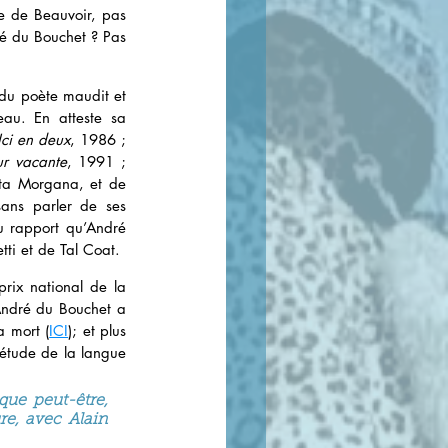
e de Beauvoir, pas 
ré du Bouchet ? Pas 
du poète maudit et 
au. En atteste sa 
Ici en deux
, 1986 ; 
ur vacante
, 1991 ; 
ata Morgana, et de 
ans parler de ses 
 rapport qu’André 
ti et de Tal Coat.
ix national de la 
ndré du Bouchet a 
a mort (
ICI
); et plus 
étude de la langue 
ue peut-être, 
e, avec Alain 