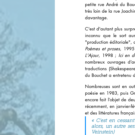
petite rue André du Bouc
très loin de la rue Joach
davantage.
C'est d'autant plus surp
inconnu que le sort au
"production éditoriale", 
Poèmes et proses
, 1995
L'Ajour
, 1998 ; 
Ici en 
nombreux ouvrages d’au
traductions (Shakespear
du Bouchet a entretenu d
Nombreuses sont en outr
poésie en 1983, puis Gr
encore fait l’objet de de
récemment, en janvier-fé
et des littératures françai
« C’est en cessant
alors, un autre se
Veinstein)