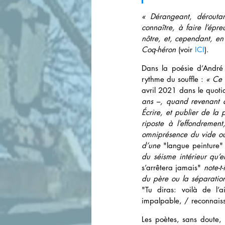
« Dérangeant, dérouta
connaître, à faire l’épr
nôtre, et, cependant, en 
Coq-héron
 (voir 
ICI
).
Dans la poésie d’André d
rythme du souffle : 
« Ce 
avril 2021 dans le quoti
ans –, quand revenant du
Écrire, et publier de la 
riposte à l’effondrement
omniprésence du vide o
d’une 
"langue peinture"
du séisme intérieur qu’el
s’arrêtera jamais" 
note-t
"Tu diras: voilà de l’
impalpable, / reconnais
Les poètes, sans doute, 