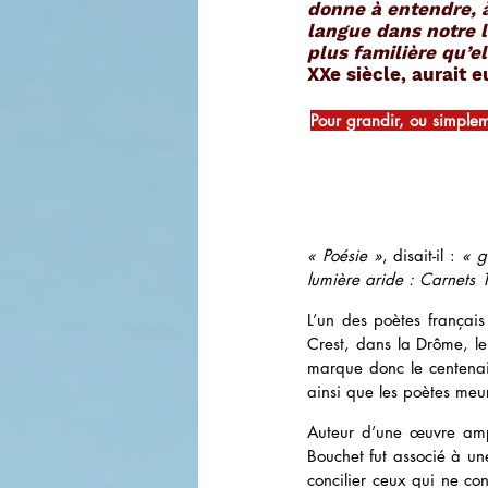
donne à entendre, à
langue dans notre l
plus familière qu’el
XXe siècle, aurait 
Pour grandir, ou simplem
« Poésie »
, disait-il : 
« g
lumière aride : Carnets
L’un des poètes français
Crest, dans la Drôme, l
marque donc le centenai
ainsi que les poètes meu
Auteur d’une œuvre amp
Bouchet fut associé à u
concilier ceux qui ne c