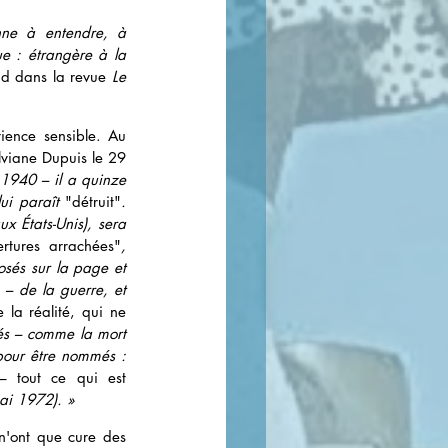
ne à entendre, à 
e : étrangère à la 
ud dans la revue 
Le 
ience sensible. Au 
ylviane Dupuis le 29 
 1940 – il a quinze 
ui paraît 
"détruit"
. 
x États-Unis), sera 
ertures arrachées"
, 
sés sur la page et 
– de la guerre, et 
la réalité, qui ne 
és – comme la mort 
du père ou la séparation d’avec sa femme. Et parfois, de visages trop violemment aimés pour être nommés : 
– tout ce qui est 
ai 1972). »
n'ont que cure des 