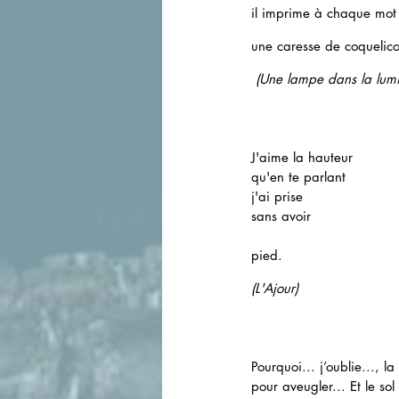
il imprime à chaque mot
une caresse de coquelico
(
Une lampe dans la lumi
J'aime la hauteur 
qu'en te parlant
j'ai prise
sans avoir
pied.
(L'Ajour)
Pourquoi... j’oublie..., l
pour aveugler... Et le so