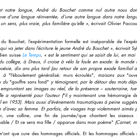
nt notre langue, André du Bouchet comme nul autre nous don
euve d’une langue réinventée, d’une autre langue dans notre langu
un sens, plus vraie, plus familière qu’elle »
, écrivait Olivier Pacco
u Bouchet, l’expérimentation formelle est inséparable de l’expér
qui va jeter dans l’écriture le jeune André du Bouchet »
, écrivait S
dien suisse 
Le Temps
, 
« est le sentiment qui se saisit de lui, en mai
 collège, à Dreux, il croise à vélo la foule en exode: le monde l
poésie, dix ans plus tard (au retour de son propre exode familial au
, à 
"l’éboulement généralisé: murs écroulés"
, maisons aux 
"ouv
u du 
"gouffre sans fond"
 y témoignent, par le détour des mots dépo
 
empruntant ses images au réel, de la présence – souterraine, tue 
le a représenté pour l’auteur (
"il y maintenant une hémorragie de 
-il en 1953). Mais aussi d’événements traumatiques à peine suggér
air, une colline, une fin de journée/que chantent les oiseaux 
sable / Et ce sera ma fille / apparue dans mon poème" 
(Carnet, m
n'ont que cure des hommages officiels. Et les hommages officiels 