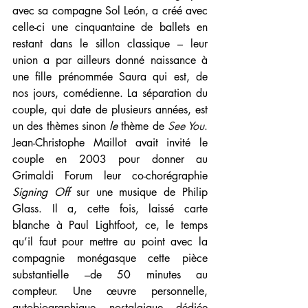
avec sa compagne Sol León, a créé avec 
celle-ci une cinquantaine de ballets en 
restant dans le sillon classique – leur 
union a par ailleurs donné naissance à 
une fille prénommée Saura qui est, de 
nos jours, comédienne. La séparation du 
couple, qui date de plusieurs années, est 
un des thèmes sinon 
le
 thème de 
See You
. 
Jean-Christophe Maillot avait invité le 
couple en 2003 pour donner au 
Grimaldi Forum leur co-chorégraphie 
Signing Off
 sur une musique de Philip 
Glass. Il a, cette fois, laissé carte 
blanche à Paul Lightfoot, ce, le temps 
qu’il faut pour mettre au point avec la 
compagnie monégasque cette pièce 
substantielle –de 50 minutes au 
compteur. Une œuvre personnelle, 
autobiographique, nostalgique, dédiée 