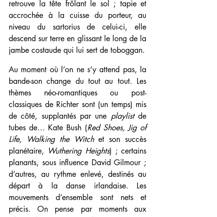
retrouve la tête frôlant le sol ; tapie et 
accrochée à la cuisse du porteur, au 
niveau du sartorius de celui-ci, elle 
descend sur terre en glissant le long de la 
jambe costaude qui lui sert de toboggan.
Au moment où l’on ne s’y attend pas, la 
bande-son change du tout au tout. Les 
thèmes néo-romantiques ou post-
classiques de Richter sont (un temps) mis 
de côté, supplantés par une 
playlist
 de 
tubes de… Kate Bush (
Red Shoes, Jig of 
Life, Walking the Witch
 et son succès 
planétaire, 
Wuthering Heights
) ; certains 
planants, sous influence David Gilmour ; 
d’autres, au rythme enlevé, destinés au 
départ à la danse irlandaise. Les 
mouvements d’ensemble sont nets et 
précis. On pense par moments aux 