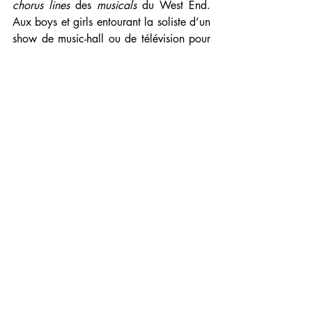
chorus lines
 des 
musicals
 du West End. 
Aux boys et girls entourant la soliste d’un 
show de music-hall ou de télévision pour 
la mettre en valeur. Ce syncrétisme 
musical est complété par l’éclectisme 
chorégraphique, fait son miel du 
vocabulaire académique légué par 
Balanchine mais également Kylian, 
s’autorise tournures et  trouvailles plus 
actuelles.
Vers la fin du programme, il nous a été 
donné d'admirer la virtuosité du danseur 
Alexandre Joaquim, de noir vêtu, en 
manteau long, tel une silhouette 
maléfique. Son interprétation est d’une 
justesse remarquable et exceptionnelle 
dans sa longue variation. Les danseurs 
étant venus de la salle, deux d'entre eux 