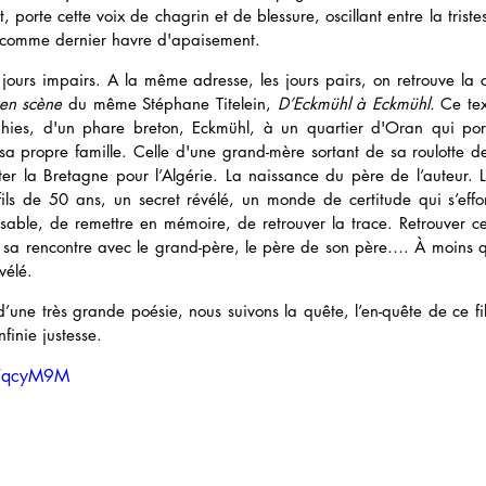
t, porte cette voix de
 chagrin et de blessure
, oscillant entre la triste
 comme dernier havre d'apaisement. 
s jours impairs. A la même adresse, les jours pairs, on retrouve la
 en scène
 du même Stéphane Titelein, 
D’Eckmühl à Eckmühl. 
Ce tex
phies, d'un phare breton, 
 sa propre famille. C
elle d'une grand-mère sortant de sa roulotte 
er la Bretagne pour l’Algérie. La naissance du père de l’auteur. L
ils de 50 ans, un secret révélé, un monde de certitude qui s’effo
able, de remettre en mémoire, de retrouver la trace. Retrouver cett
, sa rencontre avec le grand-père, le père de son père…. À moins
vélé. 
une très grande poésie, nous suivons la quête, l’en-quête de ce fils
inie justesse. 
57qcyM9M