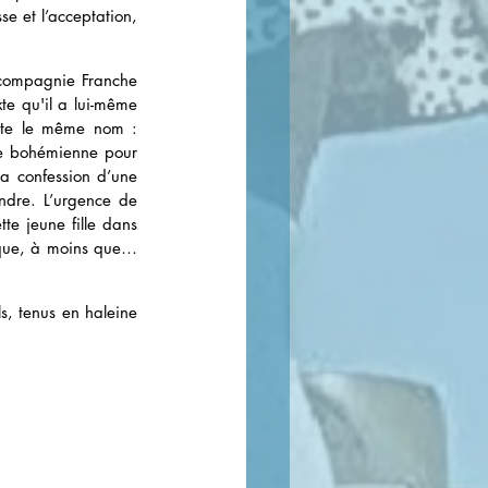
sse et l’acceptation, 
 compagnie Franche 
te qu'il a lui-même 
Eckmühl, à un quartier d'Oran qui porte le même nom : 
de bohémienne pour 
a confession d’une 
ndre. L’urgence de 
e jeune fille dans 
 que, à moins que… 
, tenus en haleine 