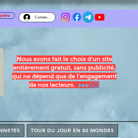
crire
Connexion
Nous avons fait le choix d'un site
entièrement gratuit, sans publicité,
qui ne dépend que de l'engagement
de nos lecteurs.
>>>
ICI
NNETES
TOUR DU JOUR EN 80 MONDES