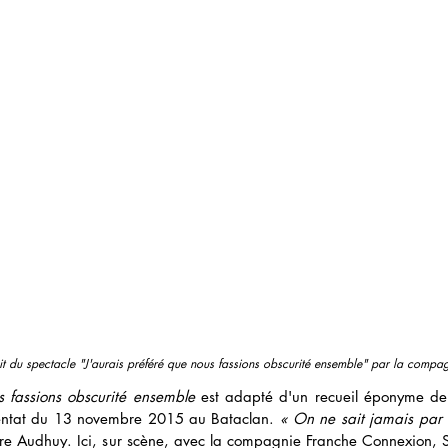
rait du spectacle "J'aurais préféré que nous fassions obscurité ensemble" par la comp
s fassions obscurité ensemble
 est adapté d'un recueil éponyme d
ttentat du 13 novembre 2015 au Bataclan. 
« On ne sait jamais par q
ire Audhuy. Ici, s
ur scène, avec la compagnie Franche Connexion, St