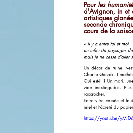
Pour 
les humanité
d'Avignon, in et 
artistiques glané
seconde chroniqu
cours de la saison
« Il y a entre toi et moi
un infini de paysages de 
mais je ne cesse d’aller s
Un décor de ruine, vest
Charlie Giezek, Timothée
Qui est-il ? Un mari, une
vide inextinguible. Plu
raccrocher.
Entre vitre cassée et feu
miel et l’âcreté du papie
https://youtu.be/yMj