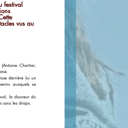
 festival 
ions 
Cette 
acles vus au 
 (
Antoine Chartier, 
aimé.
sse derrière lui un 
enirs auxquels se 
haud, la douceur du 
s sous les draps.