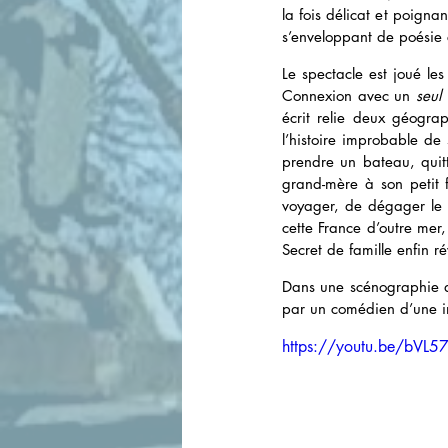
la fois délicat et poignan
s’enveloppant de poésie
Le spectacle est joué le
Connexion avec un 
seul
écrit relie deux géogra
l’histoire improbable de
prendre un bateau, quitt
grand-mère à son petit f
voyager, de dégager le s
cette France d’outre mer
Secret de famille enfin ré
Dans une scénographie d’
par un comédien d’une inf
https://youtu.be/bVL