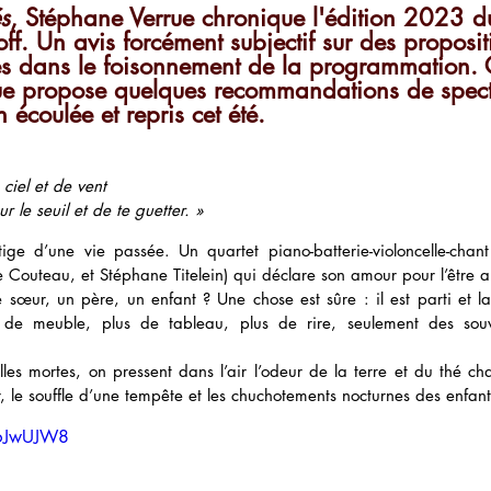
s
, Stéphane Verrue chronique l'édition 2023 du
off. Un avis forcément subjectif sur des proposit
es dans le foisonnement de la programmation. 
e propose quelques recommandations de spect
 écoulée et repris cet été.
ciel et de vent
ur le seuil et de te guetter. »
ige d’une vie passée. Un quartet piano-batterie-violoncelle-chant
 Couteau, et Stéphane Titelein) qui 
déclare son amour pour l’être 
 sœur, un père, un enfant ? Une chose est sûre : il est parti et lai
s de meuble, plus de tableau, plus de rire, seulement des souv
illes mortes, on pressent dans l’air l’odeur de la terre et du thé c
r, le souffle d’une tempête et les chuchotements nocturnes des enfant
D6JwUJW8