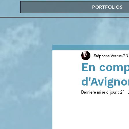
PORTFOLIOS
Stéphane Verrue
23 
En comp
d'Avign
Dernière mise à jour :
21 j