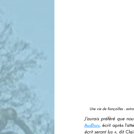
Une vie de fiançailles - ext
J’aurais préféré que nou
Audhuy
,
écrit après l’a
écrit seront lus », 
dit Cla