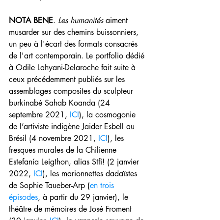
NOTA BENE
. 
Les humanités
 aiment 
musarder sur des chemins buissonniers, 
un peu à l'écart des formats consacrés 
de l'art contemporain. Le portfolio dédié 
à Odile Lahyani-Delaroche fait suite à 
ceux précédemment publiés sur les 
assemblages composites du sculpteur 
burkinabé Sahab Koanda (24 
septembre 2021, 
ICI
), la cosmogonie 
de l’artiviste indigène Jaider Esbell au 
Brésil (4 novembre 2021, 
ICI
), les 
fresques murales de la Chilienne 
Estefanía Leigthon, alias Stfi! (2 janvier 
2022, 
ICI
), les marionnettes dadaïstes 
de Sophie Taueber-Arp (
en trois 
épisodes
, à partir du 29 janvier), le 
théâtre de mémoires de José Froment 