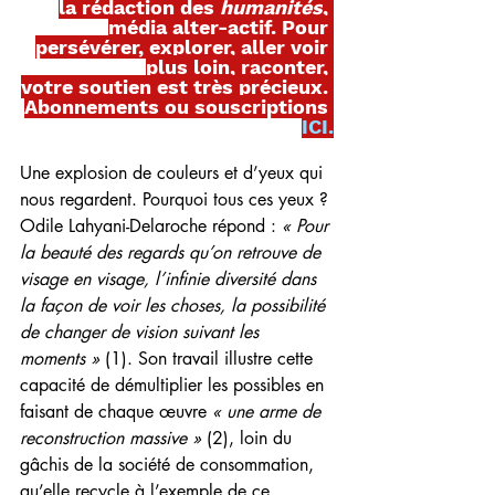
la rédaction des
 humanités
, 
média alter-actif. Pour 
persévérer, explorer, aller voir 
plus loin, raconter, 
votre soutien est très précieux. 
Abonnements ou souscriptions
ICI
.
Une explosion de couleurs et d’yeux qui 
nous regardent. Pourquoi tous ces yeux ? 
Odile Lahyani-Delaroche répond : 
« Pour 
la beauté des regards qu’on retrouve de 
visage en visage, l’infinie diversité dans 
la façon de voir les choses, la possibilité 
de changer de vision suivant les 
moments »
 (1). Son travail illustre cette 
capacité de démultiplier les possibles en 
faisant de chaque œuvre 
« une arme de 
reconstruction massive »
 (2), loin du 
gâchis de la société de consommation, 
qu’elle recycle à l’exemple de ce 