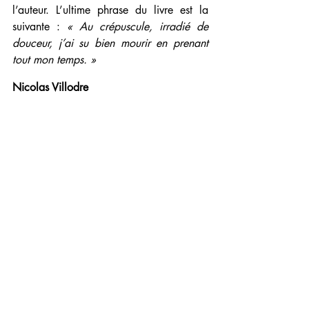
l’auteur. L’ultime phrase du livre est la 
suivante : 
« Au crépuscule, irradié de 
douceur, j’ai su bien mourir en prenant 
tout mon temps. »
Nicolas Villodre
Le Cantique des corbeaux
, au Théâtre 
Zingaro à Aubervilliers, jusqu'au 31 
décembre 2025.
www.zingaro.fr
Les humanités,
 ce n'est pas pareil. Nous 
avons fait le choix d'un site entièrement 
gratuit, sans publicité, qui ne dépend que 
de l'engagement de nos lecteurs. Dons 
(défiscalisables) ou abonnements
ICI
Et pour recevoir notre infolettre 
:
https://www.leshumanites-
media.com/info-lettre