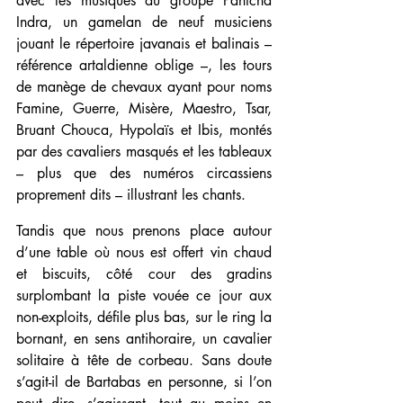
avec les musiques du groupe Pantcha 
Indra, un gamelan de neuf musiciens 
jouant le répertoire javanais et balinais – 
référence artaldienne oblige –, les tours 
de manège de chevaux ayant pour noms 
Famine, Guerre, Misère, Maestro, Tsar, 
Bruant Chouca, Hypolaïs et Ibis, montés 
par des cavaliers masqués et les tableaux 
– plus que des numéros circassiens 
proprement dits – illustrant les chants.
Tandis que nous prenons place autour 
d’une table où nous est offert vin chaud 
et biscuits, côté cour des gradins 
surplombant la piste vouée ce jour aux 
non-exploits, défile plus bas, sur le ring la 
bornant, en sens antihoraire, un cavalier 
solitaire à tête de corbeau. Sans doute 
s’agit-il de Bartabas en personne, si l’on 