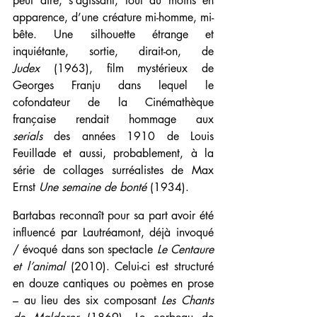
peut dire, s’agissant, tout au moins en 
apparence, d’une créature mi-homme, mi-
bête. Une silhouette étrange et 
inquiétante, sortie, dirait-on, de 
Judex
 (1963), film mystérieux de 
Georges Franju dans lequel le 
cofondateur de la Cinémathèque 
française rendait hommage aux 
serials
 des années 1910 de Louis 
Feuillade et aussi, probablement, à la 
série de collages surréalistes de Max 
Ernst
 Une semaine de bonté
 (1934).
Bartabas reconnaît pour sa part avoir été 
influencé par Lautréamont, déjà invoqué 
/ évoqué dans son spectacle 
Le Centaure 
et l’animal
 (2010). Celui-ci est structuré 
en douze cantiques ou poèmes en prose 
– au lieu des six composant 
Les
Chants 