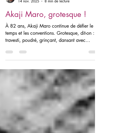
Jean-Marc Adolphe
14 nov. 2025
8 min de lecture
Akaji Maro, grotesque !
À 82 ans, Akaji Maro continue de défier le
temps et les conventions. Grotesque, dit-on :
travesti, poudré, grinçant, dansant avec
l’invisible. Mais derrière l’étrangeté
revendiquée, le maître du Butô révèle une
beauté secrète, née des ténèbres, de
l’animisme et des marges.