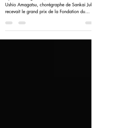
Suite Amagatsu / 03
Après la marginalité, les honneurs. En 2013,
Ushio Amagatsu, chorégraphe de Sankai Juku,
recevait le grand prix de la Fondation du
Japon.