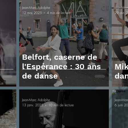
Jean-Marc Adolphe
Jean-Mar
12 mai 2025
4 min de lecture
29 avr. 
Belfort, caserne de
l'Espérance : 30 ans
Mik
de danse
dan
Jean-Marc Adolphe
Jean-Mar
13 janv. 2025
10 min de lecture
6 juin 2