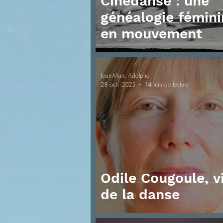
Cinédanse : une
généalogie fémin
en mouvement
Jean-Marc Adolphe
28 oct. 2025
14 min de lecture
Odile Cougoule, v
de la danse