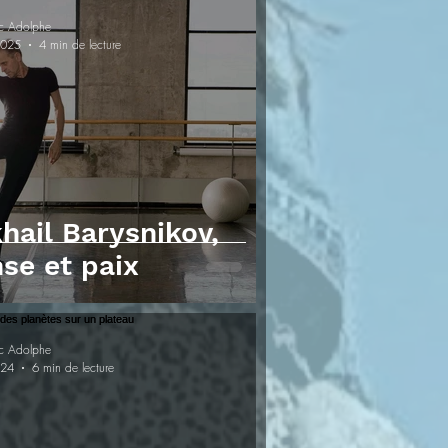
c Adolphe
2025
4 min de lecture
hail Barysnikov,
se et paix
c Adolphe
024
6 min de lecture