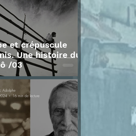
e et crépuscule
nis. Une histoire du
ô /03
c Adolphe
 2024
16 min de lecture