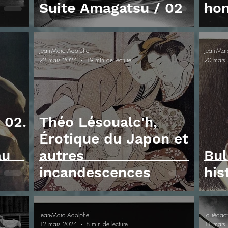
Suite Amagatsu / 02
ho
Jean-Marc Adolphe
Jean-Mar
22 mars 2024
19 min de lecture
20 mars
 02.
Théo Lésoualc'h,
Érotique du Japon et
au
autres
Bul
incandescences
his
Jean-Marc Adolphe
La rédac
12 mars 2024
8 min de lecture
11 mars