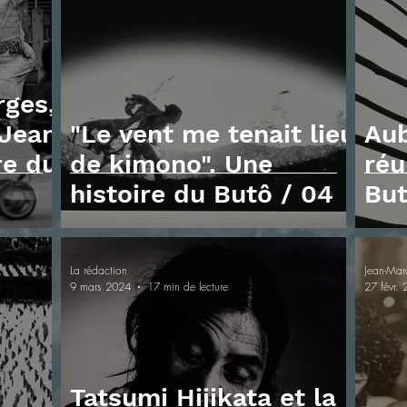
ges,
 Jean
"Le vent me tenait lieu
Aub
re du
de kimono". Une
réu
histoire du Butô / 04
But
La rédaction
Jean-Mar
9 mars 2024
17 min de lecture
27 févr.
Tatsumi Hijikata et la