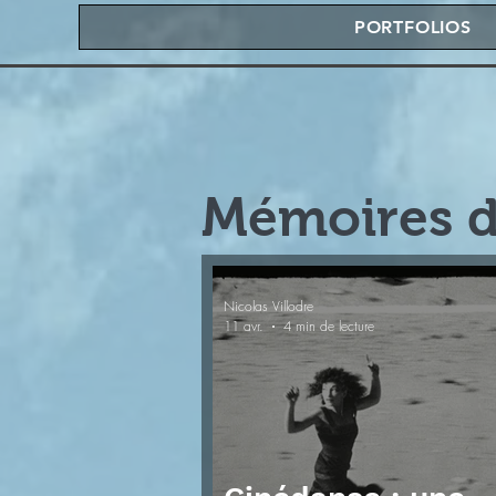
PORTFOLIOS
Mémoires d
Nicolas Villodre
11 avr.
4 min de lecture