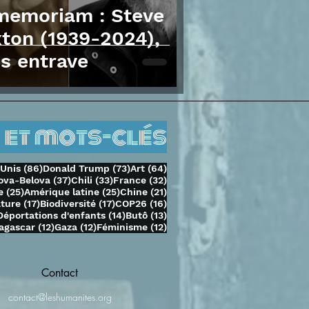
memoriam : Steve
ton (1939-2024),
s entrave
 et mots-clés
sts
86 posts
73 posts
64 posts
-Unis
(86)
Donald Trump
(73)
Art
(64)
37 posts
33 posts
32 posts
ova-Belova
(37)
Chili
(33)
France
(32)
25 posts
25 posts
21 posts
e
(25)
Amérique latine
(25)
Chine
(21)
ts
17 posts
17 posts
16 posts
ature
(17)
Biodiversité
(17)
COP26
(16)
14 posts
14 posts
13 posts
Déportations d'enfants
(14)
Butô
(13)
osts
12 posts
12 posts
12 posts
agascar
(12)
Gaza
(12)
Féminisme
(12)
Contact
contact@leshumanites.org