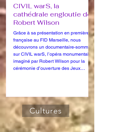
CIVIL warS, la
cathédrale engloutie de
Robert Wilson
Grâce à sa présentation en première
française au FID Marseille, nous
découvrons un documentaire-somme
sur CIVIL warS, l’opéra monumental
imaginé par Robert Wilson pour la
cérémonie d’ouverture des Jeux
olympiques de Los Angeles en 1984 –
un projet pharaonique jamais abouti,
dont le film recompose à la fois le rêve,
la course au financement et le
naufrage.
Cultures