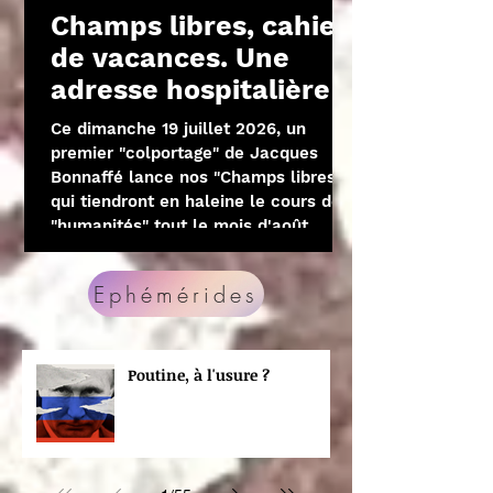
Champs libres, cahier
de vacances. Une
adresse hospitalière
Ce dimanche 19 juillet 2026, un
premier "colportage" de Jacques
Bonnaffé lance nos "Champs libres",
qui tiendront en haleine le cours des
"humanités" tout le mois d'août.
Enfin, on l'espère : défilé de
chroniques – et pourquoi pas une
Ephémérides
fanfare. Maintenant, c'est à VOUS de
jouer.
Poutine, à l'usure ?