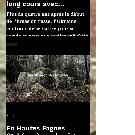
long cours avec
Oleksandra Matviichuk
Plus de quatre ans après le début
de l’invasion russe, l’Ukraine
continue de se battre pour sa
survie et pour que justice soit faite.
Oleksandra Matviichuk, directrice
du Centre pour les libertés civiles
et prix Nobel de la paix, partage
depuis Kyiv sa vision et son
expérience
5 juil.
En Hautes Fagnes