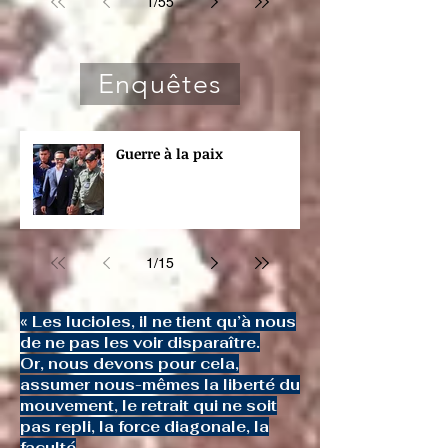
1
/
55
Enquêtes
Guerre à la paix
1
/
15
« Les lucioles, il ne tient qu’à nous
de ne pas les voir disparaître.
Or, nous devons pour cela,
assumer nous-mêmes la liberté du
mouvement, le retrait qui ne soit
pas repli, la force diagonale, la
faculté