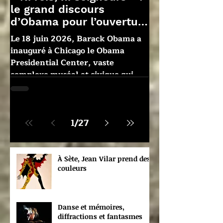
le grand discours
d’Obama pour l’ouverture
de son centre
Le 18 juin 2026, Barack Obama a
présidentiel
inauguré à Chicago le Obama
Presidential Center, vaste
complexe muséal et civique qui
entend raconter l’histoire
américaine depuis les marges
jusqu’à la Maison-Blanche.
1
/
27
Discours intégral
À Sète, Jean Vilar prend des
couleurs
Danse et mémoires,
diffractions et fantasmes