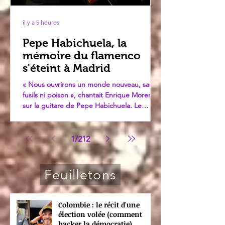
il y a 5 heures
Pepe Habichuela, la
mémoire du flamenco
s'éteint à Madrid
« Nous ouvrirons un monde nouveau, sans
fusils ni poison », chantait Enrique Morente
sur la guitare de Pepe Habichuela. Le
monde de la guitare flamenca perd, à 82
ans, l'un de ses derniers passeurs entre
tradition gitane et modernité — un artiste
1
/
212
qui n'a jamais cessé, jusqu'à son dernier
souffle, de faire dialoguer les frontières.
Feuilletons
Colombie : le récit d'une
élection volée (comment
hacker la démocratie)