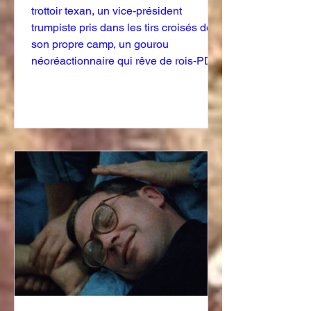
trottoir texan, un vice-président
trumpiste pris dans les tirs croisés de
son propre camp, un gourou
néoréactionnaire qui rêve de rois‑PDG,
des clans clientélistes caraïbes irrigués
par la cocaïne, des mères fouillant les
ruines au Venezuela et, à Bogotá, des
couples qui s’embrassent pour défier
l’ordre moral.