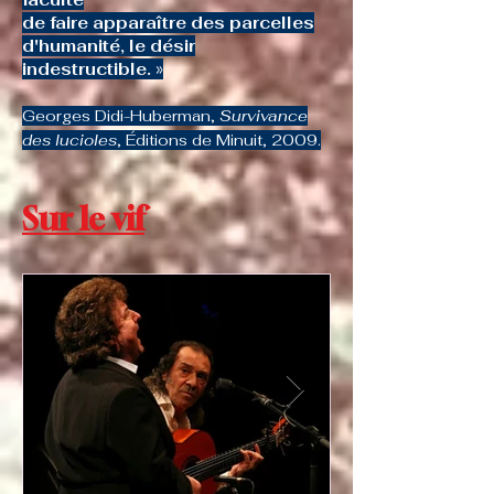
de faire apparaître des parcelles
d'humanité, le désir
indestructible.
»
Georges Didi-Huberman,
Survivance
des lucioles
, Éditions de Minuit, 2009.
Sur le vif