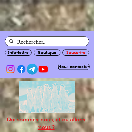
Info-lettre
Boutique
Souscrire
Nous contacter
Qui sommes-nous, et où allons-
nous ?